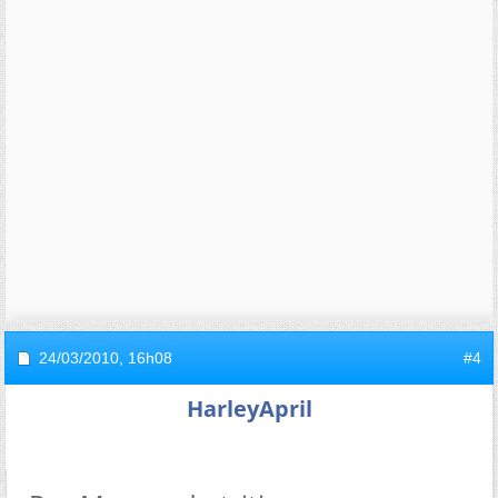
24/03/2010,
16h08
#4
HarleyApril