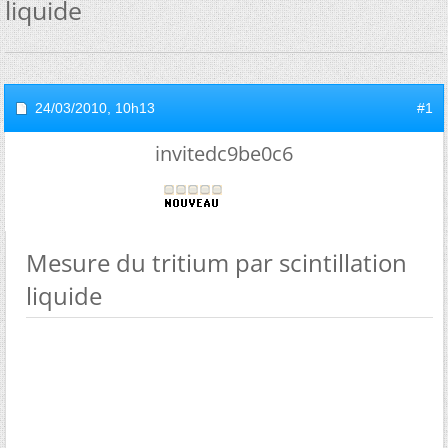
liquide
24/03/2010,
10h13
#1
invitedc9be0c6
Mesure du tritium par scintillation
liquide