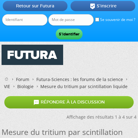
Retour sur Futura
S'inscrire

Se souvenir de moi ?
Forum
Futura-Sciences : les forums de la science
VIE
Biologie
Mesure du tritium par scintillation liquide

RÉPONDRE À LA DISCUSSION
Affichage des résultats 1 à 4 sur 4
Mesure du tritium par scintillation