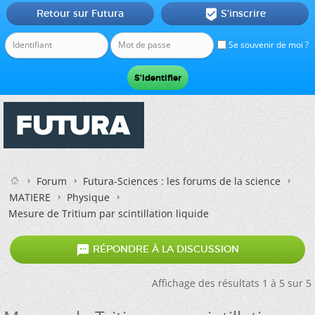
Retour sur Futura
S'inscrire

Se souvenir de moi ?
Forum
Futura-Sciences : les forums de la science
MATIERE
Physique
Mesure de Tritium par scintillation liquide

RÉPONDRE À LA DISCUSSION
Affichage des résultats 1 à 5 sur 5