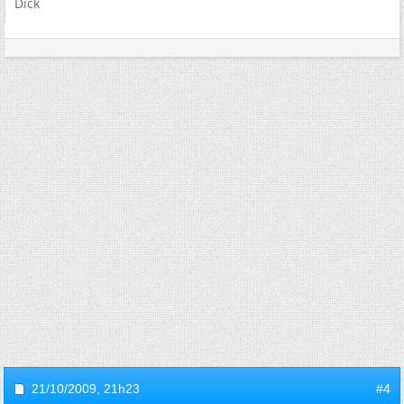
Dick
21/10/2009,
21h23
#4