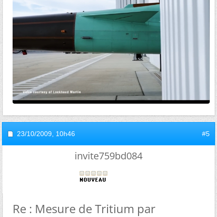
23/10/2009,
10h46
#5
invite759bd084
Re : Mesure de Tritium par