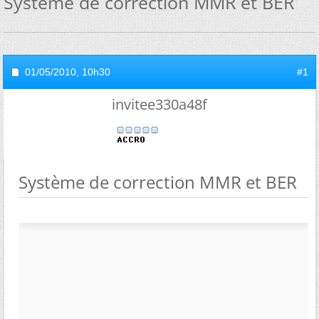
Système de correction MMR et BER
01/05/2010,
10h30
#1
invitee330a48f
Système de correction MMR et BER