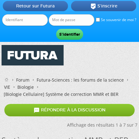
Retour sur Futura
S'inscrire

Se souvenir de moi ?
Forum
Futura-Sciences : les forums de la science
VIE
Biologie
[Biologie Cellulaire]
Système de correction MMR et BER

RÉPONDRE À LA DISCUSSION
Affichage des résultats 1 à 7 sur 7