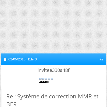
02/05/2010,
11h43
#2
invitee330a48f
Re : Système de correction MMR et
BER