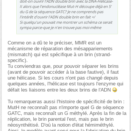
doit-on ouvrir l'ADN double brin avec la DNA-Hélicase-
II alors que l'endonucléase Mut-H découpe déjà en 5'
du G de la séquence GATC? Je ne comprends pas
l'intérêt d'ouvrir l'ADN double brin en fait =/
Si quelqu'un pouvait me montrer un schéma ce serait
sympa parce-que je n'en trouve pas moi-même
Comme on a dû te le préciser, MMR est un
mécanisme de réparation des mésappariements
(mismatch) qui est spécifique à un brin (strand-
specific).
Tu conviendras que, pour pouvoir séparer les brins
(avant de pouvoir accéder à la base fautive), il faut
une hélicase. Si les cours n'ont pas changé depuis
quelques années, l'hélicase est toujours l'enzyme qui
défait les liaisons entre les deux brins de l'ADN
Tu remarqueras aussi l'histoire de spécificité de brin :
MutH ne reconnaît pas n'importe quel G de séquence
GATC, mais reconnaît un G méthylé. Après la fin de la
réplication, le brin parental l'est, mais pas le brin
néosynthétisé. D'où la notion d'état hémiméthylé.
Ainsi, le modèle ayant servi pour la fabrication du brin