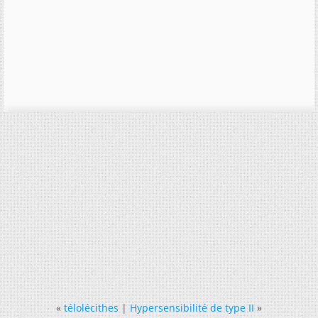
«
télolécithes
|
Hypersensibilité de type II
»