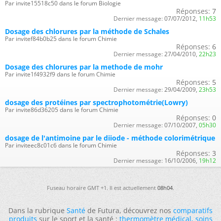
Par invite15518c50 dans le forum Biologie
Réponses:
7
Dernier message:
07/07/2012,
11h53
Dosage des chlorures par la méthode de Schales
Par invitef84b0b25 dans le forum Chimie
Réponses:
6
Dernier message:
27/04/2010,
22h23
Dosage des chlorures par la methode de mohr
Par invite1f4932f9 dans le forum Chimie
Réponses:
5
Dernier message:
29/04/2009,
23h53
dosage des protéines par spectrophotométrie(Lowry)
Par invite86d36205 dans le forum Chimie
Réponses:
0
Dernier message:
07/10/2007,
05h30
dosage de l'antimoine par le diiode - méthode colorimétrique
Par inviteec8c01c6 dans le forum Chimie
Réponses:
3
Dernier message:
16/10/2006,
19h12
Fuseau horaire GMT +1. Il est actuellement
08h04
.
Dans la rubrique
Santé
de Futura, découvrez nos
comparatifs
produits
sur le sport et la santé :
thermomètre médical
,
soins