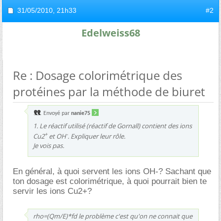
31/05/2010,
21h33
#2
Edelweiss68
Re : Dosage colorimétrique des
protéines par la méthode de biuret
Envoyé par
nanie75
1. Le réactif utilisé (réactif de Gornall) contient des ions
+
-
Cu2
et OH
. Expliquer leur rôle.
Je vois pas.
En général, à quoi servent les ions OH-? Sachant que
ton dosage est colorimétrique, à quoi pourrait bien te
servir les ions Cu2+?
rho=(Qm/E)*fd le problème c'est qu'on ne connait que