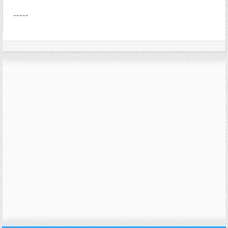
-----