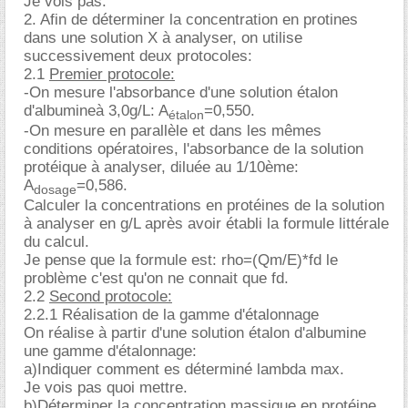
Je vois pas.
2. Afin de déterminer la concentration en protines
dans une solution X à analyser, on utilise
successivement deux protocoles:
2.1
Premier protocole:
-On mesure l'absorbance d'une solution étalon
d'albumineà 3,0g/L: A
=0,550.
étalon
-On mesure en parallèle et dans les mêmes
conditions opératoires, l'absorbance de la solution
protéique à analyser, diluée au 1/10ème:
A
=0,586.
dosage
Calculer la concentrations en protéines de la solution
à analyser en g/L après avoir établi la formule littérale
du calcul.
Je pense que la formule est: rho=(Qm/E)*fd le
problème c'est qu'on ne connait que fd.
2.2
Second protocole:
2.2.1 Réalisation de la gamme d'étalonnage
On réalise à partir d'une solution étalon d'albumine
une gamme d'étalonnage:
a)Indiquer comment es déterminé lambda max.
Je vois pas quoi mettre.
b)Déterminer la concentration massique en protéine