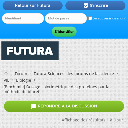
Retour sur Futura
S'inscrire

Se souvenir de moi ?
Forum
Futura-Sciences : les forums de la science
VIE
Biologie
[Biochimie]
Dosage colorimétrique des protéines par la
méthode de biuret

RÉPONDRE À LA DISCUSSION
Affichage des résultats 1 à 3 sur 3