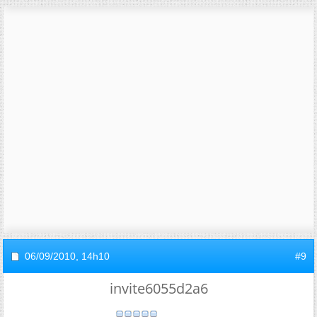
06/09/2010,
14h10
#9
invite6055d2a6