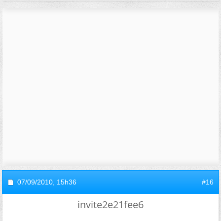
07/09/2010,
15h36
#16
invite2e21fee6