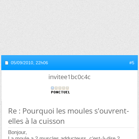
05/09/2010,
22h06
#5
invitee1bc0c4c
Re : Pourquoi les moules s'ouvrent-
elles à la cuisson
Bonjour,
La moule a 2 muscles adducteurs, c'est-à-dire 2