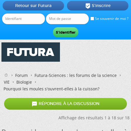
Retour sur Futura
S'inscrire

Se souvenir de moi ?
Forum
Futura-Sciences : les forums de la science
VIE
Biologie
Pourquoi les moules s'ouvrent-elles à la cuisson?

RÉPONDRE À LA DISCUSSION
Affichage des résultats 1 à 18 sur 18