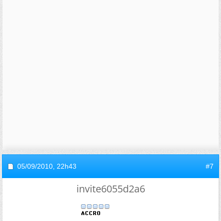
05/09/2010,
22h43
#7
invite6055d2a6