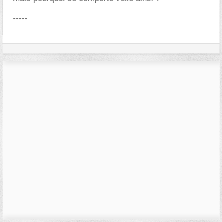
-----