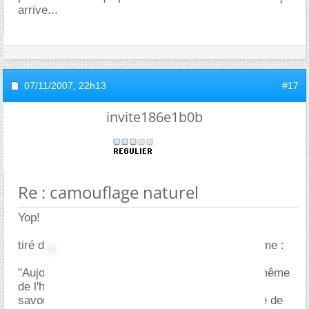
arrive...
07/11/2007,
22h13
#17
invite186e1b0b
Re : camouflage naturel
Yop!
tiré du même site dans l'éminente rubrique énigme :
"Aujourd'hui encore, la question de l'apparition même
de l'homme n'est pas encore élucidée. Nous ne
savons finalement pas grand chose sur l'histoire de