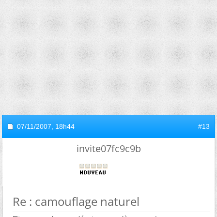
07/11/2007,
18h44
#13
invite07fc9c9b
Re : camouflage naturel