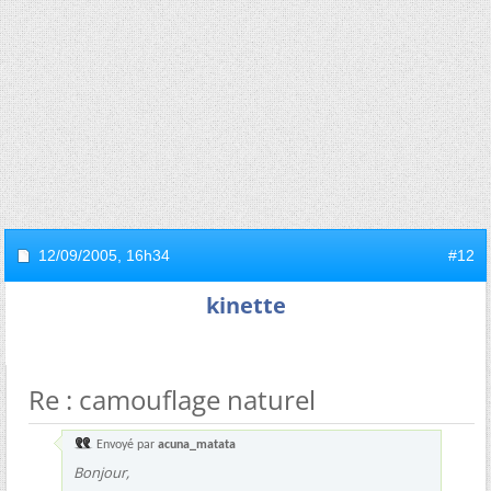
12/09/2005,
16h34
#12
kinette
Re : camouflage naturel
Envoyé par
acuna_matata
Bonjour,