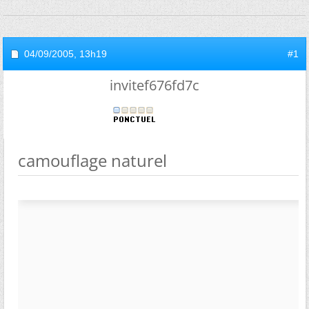
04/09/2005,
13h19
#1
invitef676fd7c
camouflage naturel