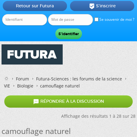
Retour sur Futura
S'inscrire

Se souvenir de moi ?
Forum
Futura-Sciences : les forums de la science
VIE
Biologie
camouflage naturel

RÉPONDRE À LA DISCUSSION
Affichage des résultats 1 à 28 sur 28
camouflage naturel