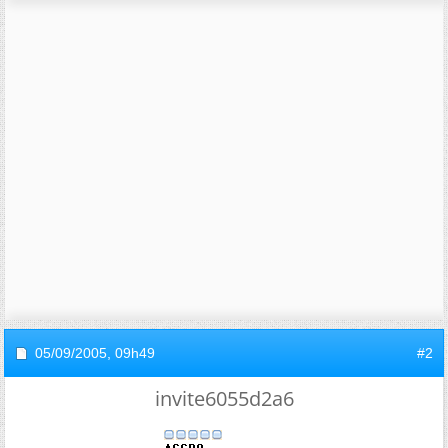
05/09/2005,
09h49
#2
invite6055d2a6