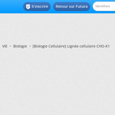
S'inscrire
Retour sur Futura

VIE
Biologie
[Biologie Cellulaire]
Lignée cellulaire CHO-K1