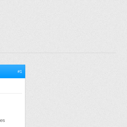
#1
ues