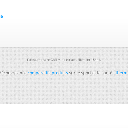
ie
Fuseau horaire GMT +1. Il est actuellement
13h41
.
 découvrez nos
comparatifs produits
sur le sport et la santé :
therm