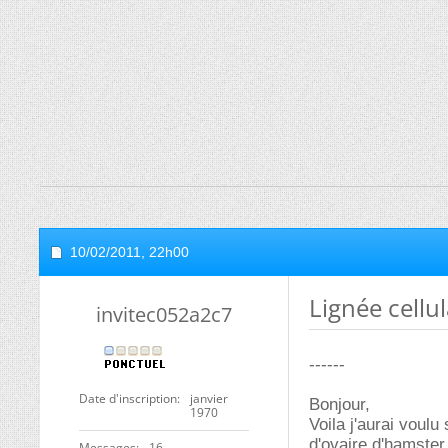
10/02/2011,
22h00
Lignée cellu
invitec052a2c7
------
Date d'inscription
janvier
Bonjour,
1970
Voila j'aurai voulu
d'ovaire d'hamster 
Messages
16