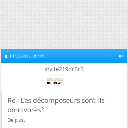
01/12/2012,
20h49
#4
invite219dc3c3
Re : Les décomposeurs sont-ils
omnivores?
De plus,