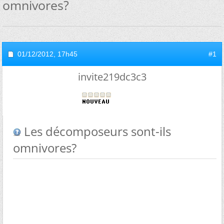
omnivores?
01/12/2012,
17h45
#1
invite219dc3c3
Les décomposeurs sont-ils
omnivores?