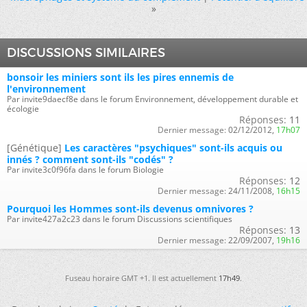
»
DISCUSSIONS SIMILAIRES
bonsoir les miniers sont ils les pires ennemis de
l'environnement
Par invite9daecf8e dans le forum Environnement, développement durable et
écologie
Réponses:
11
Dernier message:
02/12/2012,
17h07
[Génétique]
Les caractères "psychiques" sont-ils acquis ou
innés ? comment sont-ils "codés" ?
Par invite3c0f96fa dans le forum Biologie
Réponses:
12
Dernier message:
24/11/2008,
16h15
Pourquoi les Hommes sont-ils devenus omnivores ?
Par invite427a2c23 dans le forum Discussions scientifiques
Réponses:
13
Dernier message:
22/09/2007,
19h16
Fuseau horaire GMT +1. Il est actuellement
17h49
.