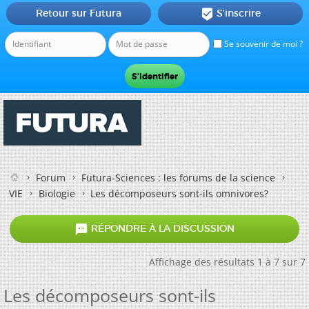
Retour sur Futura
S'inscrire

Se souvenir de moi ?
Forum
Futura-Sciences : les forums de la science
VIE
Biologie
Les décomposeurs sont-ils omnivores?

RÉPONDRE À LA DISCUSSION
Affichage des résultats 1 à 7 sur 7
Les décomposeurs sont-ils