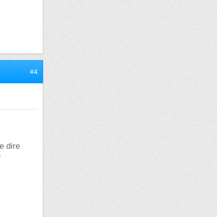
#4
e dire
e