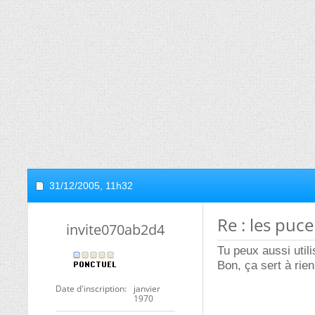
31/12/2005,
11h32
Re : les puce
invite070ab2d4
Tu peux aussi util
Bon, ça sert à rie
Date d'inscription
janvier
1970