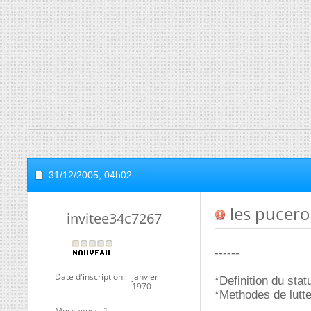
31/12/2005,
04h02
les pucero
invitee34c7267
------
Date d'inscription
janvier
*Definition du st
1970
*Methodes de lutte
Messages
1