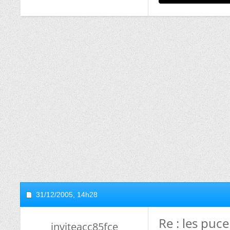
31/12/2005,
14h28
Re : les puce
inviteacc85fce