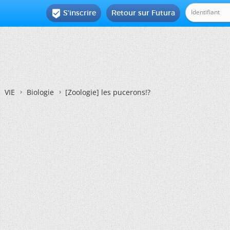
S'inscrire
Retour sur Futura

VIE
Biologie
[Zoologie]
les pucerons!?