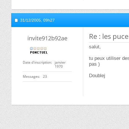
31/12/2005,
09h27
Re : les puce
invite912b92ae
salut,
tu peux utiliser de
Date d'inscription
janvier
pas )
1970
Doublej
Messages
23