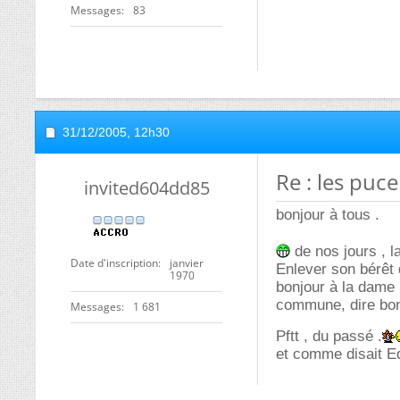
Messages
83
31/12/2005,
12h30
Re : les puce
invited604dd85
bonjour à tous .
de nos jours , la
Date d'inscription
janvier
Enlever son bérêt 
1970
bonjour à la dame 
commune, dire bonj
Messages
1 681
Pftt , du passé .
et comme disait Ed