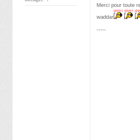
Merci pour toute r
waddar
-----