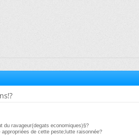
ns!?
atut du ravageur(degats economiques)§?
 appropriées de cette peste;lutte raisonnée?