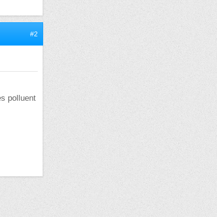
#2
es polluent