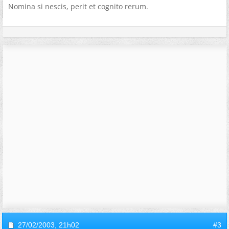
Nomina si nescis, perit et cognito rerum.
27/02/2003,
21h02
#3