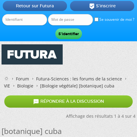
Retour sur Futura
S'inscrire

Se souvenir de moi ?
Forum
Futura-Sciences : les forums de la science
VIE
Biologie
[Biologie végétale]
[botanique] cuba

RÉPONDRE À LA DISCUSSION
Affichage des résultats 1 à 4 sur 4
[botanique] cuba