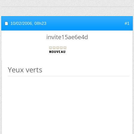
10/02/2006,
08h23
#1
invite15ae6e4d
Yeux verts