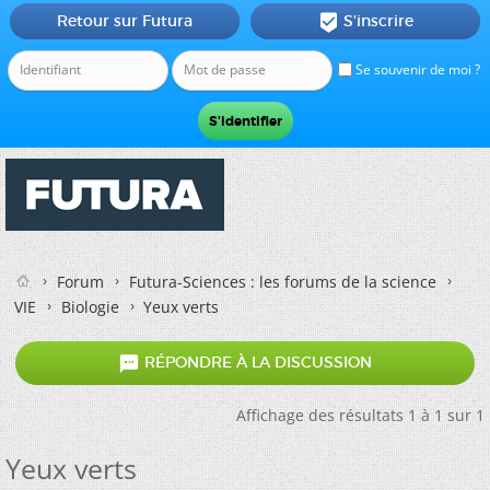
Retour sur Futura
S'inscrire

Se souvenir de moi ?
Forum
Futura-Sciences : les forums de la science
VIE
Biologie
Yeux verts

RÉPONDRE À LA DISCUSSION
Affichage des résultats 1 à 1 sur 1
Yeux verts