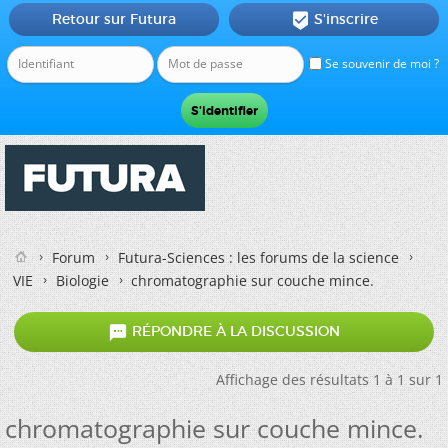
Retour sur Futura
S'inscrire

Se souvenir de moi ?
Forum
Futura-Sciences : les forums de la science
VIE
Biologie
chromatographie sur couche mince.

RÉPONDRE À LA DISCUSSION
Affichage des résultats 1 à 1 sur 1
chromatographie sur couche mince.