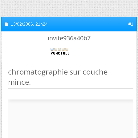
13/02/2006,
21h24
#1
invite936a40b7
chromatographie sur couche
mince.