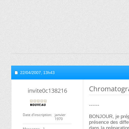
22/04/2007,
13h43
Chromatogr
invite0c138216
------
Date d'inscription
janvier
BONJOUR, je prépa
1970
présence des diffe
dans la préparatio
Messages
1