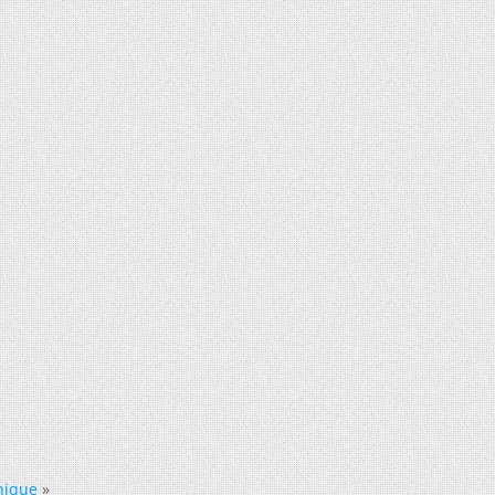
nique
»