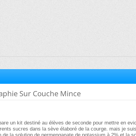
aphie Sur Couche Mince
re un kit destiné au élèves de seconde pour mettre en evi
rents sucres dans la sève élaboré de la courge. mais je sui
n de la solution de permenganate de potassium à 2% et la so