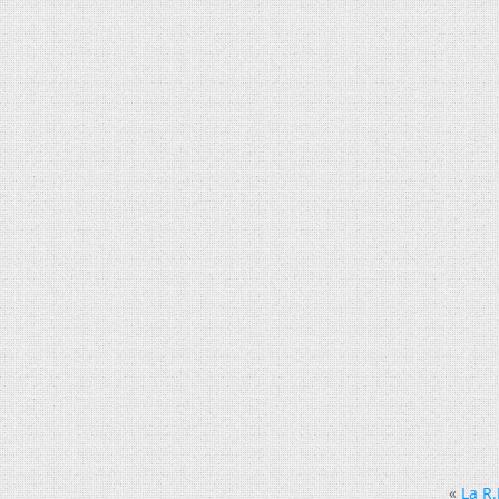
«
La R