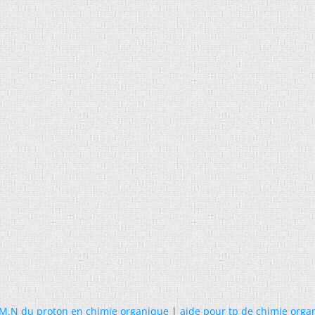
.M.N du proton en chimie organique
|
aide pour tp de chimie orga