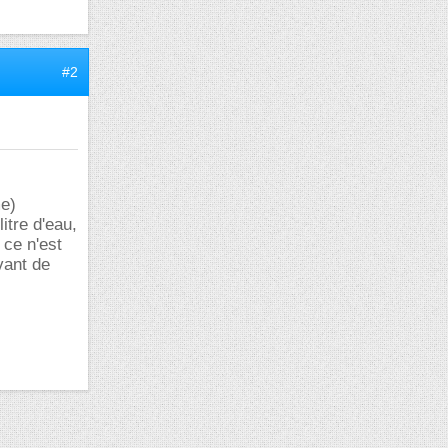
#2
me)
tre d'eau,
ce n'est
vant de