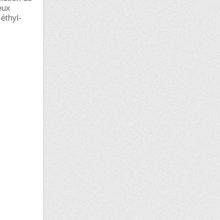
eux
-éthyl-