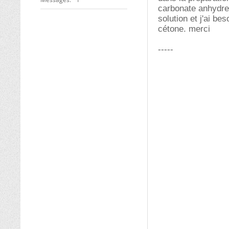
carbonate anhydr
solution et j'ai be
cétone. merci
-----