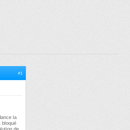
#1
dance la
s bloqué
lution de