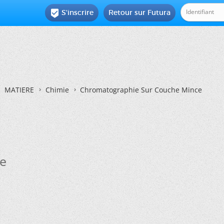
S'inscrire
Retour sur Futura

MATIERE
Chimie
Chromatographie Sur Couche Mince
e