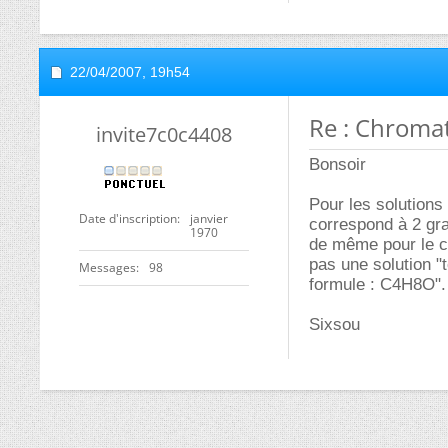
22/04/2007,
19h54
Re : Chroma
invite7c0c4408
Bonsoir
Pour les solution
Date d'inscription
janvier
correspond à 2 gr
1970
de même pour le c
pas une solution "
Messages
98
formule : C4H8O". 
Sixsou