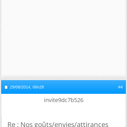
29/08/2014,
06h28
#4
invite9dc7b526
Re : Nos goûts/envies/attirances