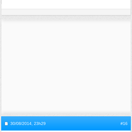
30/08/2014,
23h29
#16