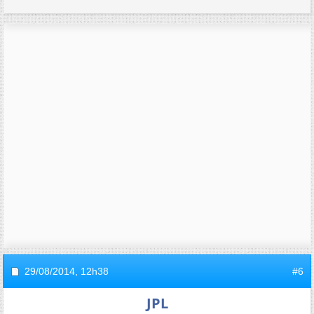
29/08/2014,
12h38
#6
JPL