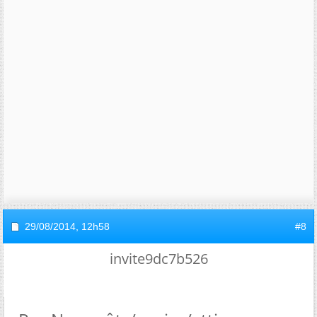
29/08/2014,
12h58
#8
invite9dc7b526