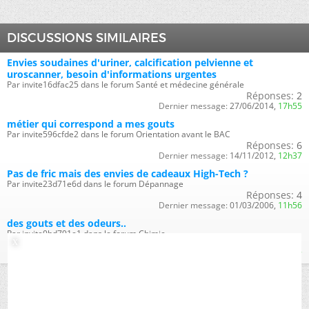
DISCUSSIONS SIMILAIRES
Envies soudaines d'uriner, calcification pelvienne et
uroscanner, besoin d'informations urgentes
Par invite16dfac25 dans le forum Santé et médecine générale
Réponses:
2
Dernier message:
27/06/2014,
17h55
métier qui correspond a mes gouts
Par invite596cfde2 dans le forum Orientation avant le BAC
Réponses:
6
Dernier message:
14/11/2012,
12h37
Pas de fric mais des envies de cadeaux High-Tech ?
Par invite23d71e6d dans le forum Dépannage
Réponses:
4
Dernier message:
01/03/2006,
11h56
des gouts et des odeurs..
Par invite0bd791e1 dans le forum Chimie
Réponses:
1
Dernier message:
06/01/2005,
17h57
Fuseau horaire GMT +1. Il est actuellement
16h54
.