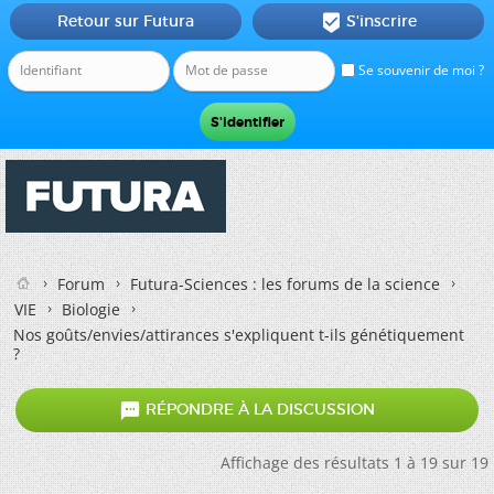
Retour sur Futura
S'inscrire

Se souvenir de moi ?
Forum
Futura-Sciences : les forums de la science
VIE
Biologie
Nos goûts/envies/attirances s'expliquent t-ils génétiquement
?

RÉPONDRE À LA DISCUSSION
Affichage des résultats 1 à 19 sur 19