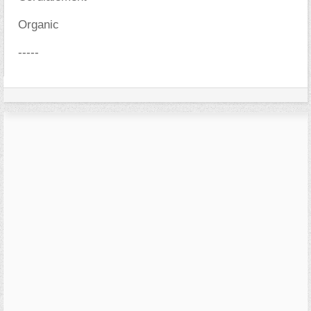
Organic
-----