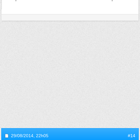
29/08/2014,
22h05
#14