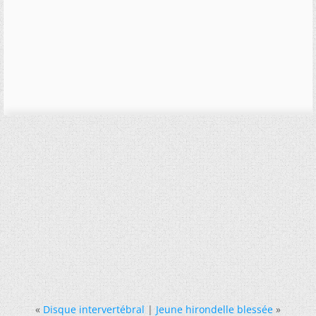
«
Disque intervertébral
|
Jeune hirondelle blessée
»