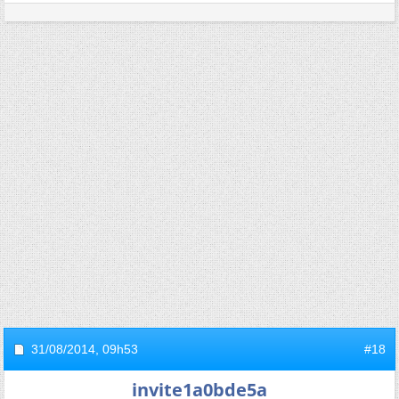
31/08/2014,
09h53
#18
invite1a0bde5a