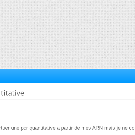
itative
ectuer une pcr quantitative a partir de mes ARN mais je ne c
.