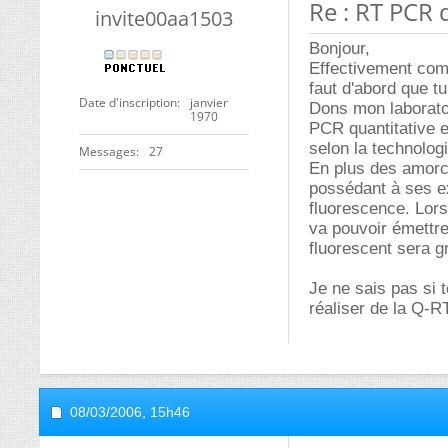
Re : RT PCR 
invite00aa1503
Bonjour,
Effectivement comm
faut d'abord que t
Date d'inscription
janvier
Dons mon laboratoi
1970
PCR quantitative e
selon la technolog
Messages
27
En plus des amorc
possédant à ses ex
fluorescence. Lors
va pouvoir émettre
fluorescent sera g
Je ne sais pas si 
réaliser de la Q-R
08/03/2006,
15h46