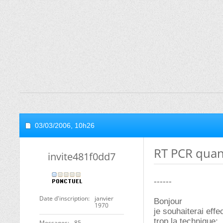
03/03/2006,
10h26
RT PCR quant
invite481f0dd7
------
Date d'inscription
janvier
Bonjour
1970
je souhaiterai eff
trop la technique;..
Messages
85