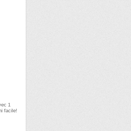
vec 1
i facile!