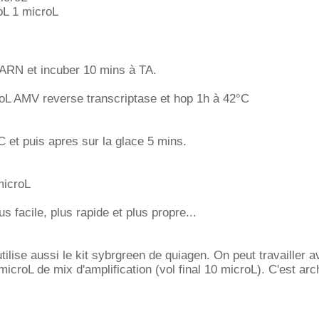
oL 1 microL
 ARN et incuber 10 mins à TA.
roL AMV reverse transcriptase et hop 1h à 42°C
C et puis apres sur la glace 5 mins.
microL
us facile, plus rapide et plus propre...
tilise aussi le kit sybrgreen de quiagen. On peut travailler a
croL de mix d'amplification (vol final 10 microL). C'est arch