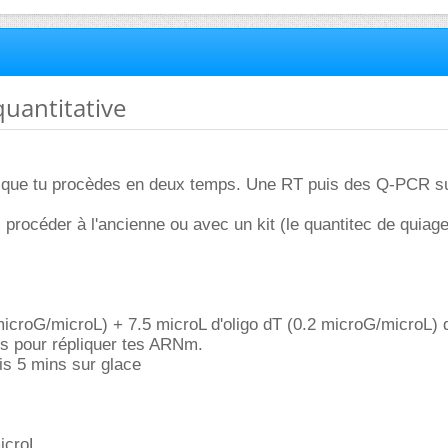
quantitative
ut que tu procèdes en deux temps. Une RT puis des Q-PCR su
 procéder à l'ancienne ou avec un kit (le quantitec de quiage
microG/microL) + 7.5 microL d'oligo dT (0.2 microG/microL) 
es pour répliquer tes ARNm.
is 5 mins sur glace
icroL