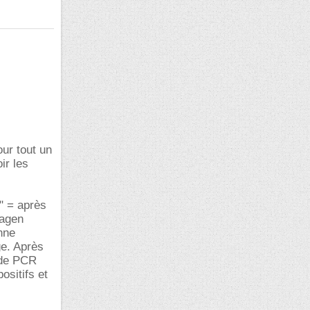
our tout un
ir les
" = après
iagen
nne
e. Après
 de PCR
ositifs et