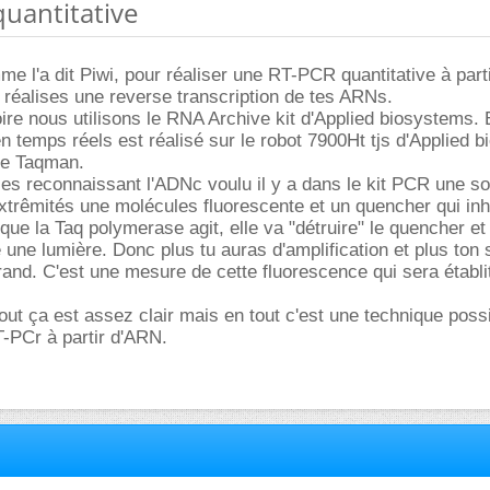
quantitative
e l'a dit Piwi, pour réaliser une RT-PCR quantitative à parti
u réalises une reverse transcription de tes ARNs.
re nous utilisons le RNA Archive kit d'Applied biosystems. 
n temps réels est réalisé sur le robot 7900Ht tjs d'Applied 
ie Taqman.
es reconnaissant l'ADNc voulu il y a dans le kit PCR une s
trêmités une molécules fluorescente et un quencher qui inh
que la Taq polymerase agit, elle va "détruire" le quencher et
 une lumière. Donc plus tu auras d'amplification et plus ton 
rand. C'est une mesure de cette fluorescence qui sera établi
tout ça est assez clair mais en tout c'est une technique poss
T-PCr à partir d'ARN.