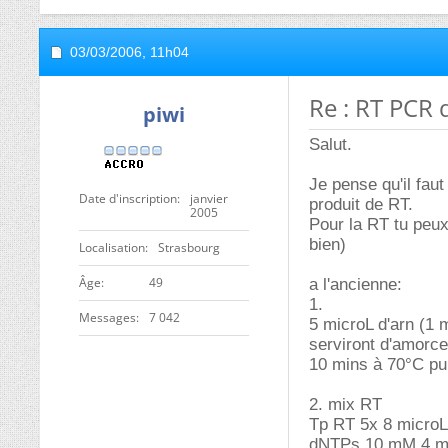
03/03/2006,
11h04
Re : RT PCR 
piwi
Salut.
Je pense qu'il fa
Date d'inscription
janvier
produit de RT.
2005
Pour la RT tu peux
bien)
Localisation
Strasbourg
ge
49
a l'ancienne:
1.
Messages
7 042
5 microL d'arn (1 
serviront d'amorc
10 mins à 70°C pu
2. mix RT
Tp RT 5x 8 microL
dNTPs 10 mM 4 m