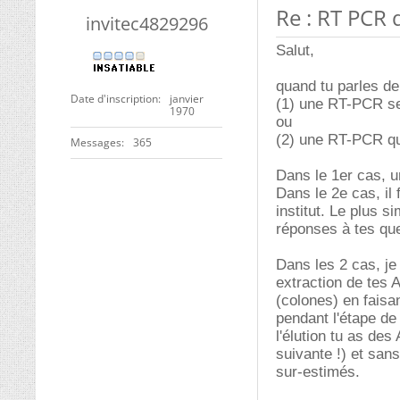
Re : RT PCR 
invitec4829296
Salut,
quand tu parles de
Date d'inscription
janvier
(1) une RT-PCR se
1970
ou
(2) une RT-PCR qu
Messages
365
Dans le 1er cas, u
Dans le 2e cas, il 
institut. Le plus si
réponses à tes que
Dans les 2 cas, j
extraction de tes A
(colones) en faisa
pendant l'étape d
l'élution tu as de
suivante !) et san
sur-estimés.