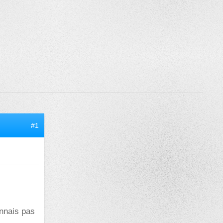
#1
onnais pas