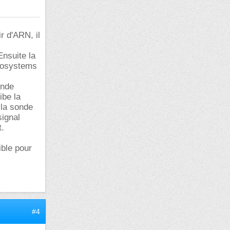
r d'ARN, il
Ensuite la
biosystems
onde
ibe la
 la sonde
signal
t.
ible pour
#4