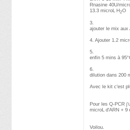
Rnasine 40U/micr
13.3 microL H
O
2
3.
ajouter le mix aux
4. Ajouter 1.2 mic
5.
enfin 5 mins à 95°
6.
dilution dans 200 
Avec le kit c'est pl
Pour les Q-PCR j'u
microL d'ARN + 9 mi
Voilou.