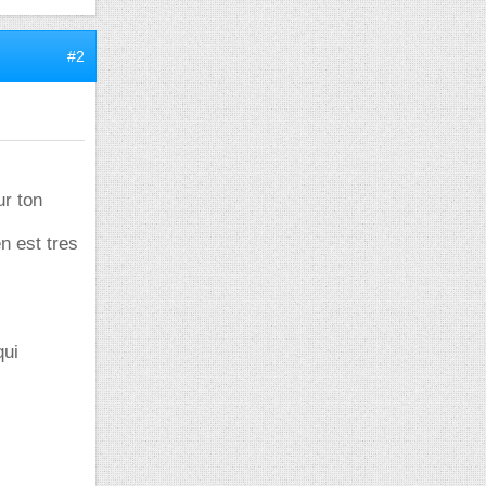
#2
r ton
n est tres
qui