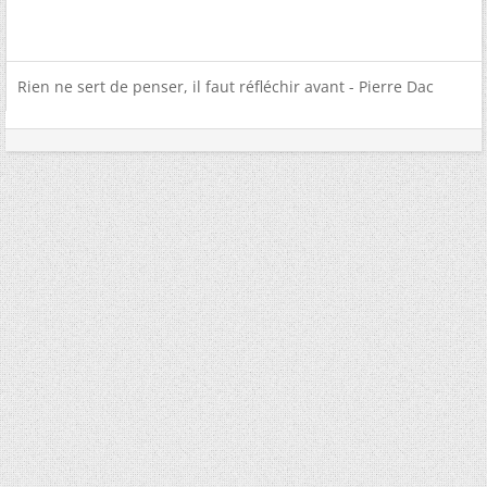
Rien ne sert de penser, il faut réfléchir avant - Pierre Dac