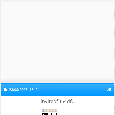
23/03/2006,
18h21
#5
invitedf354df0