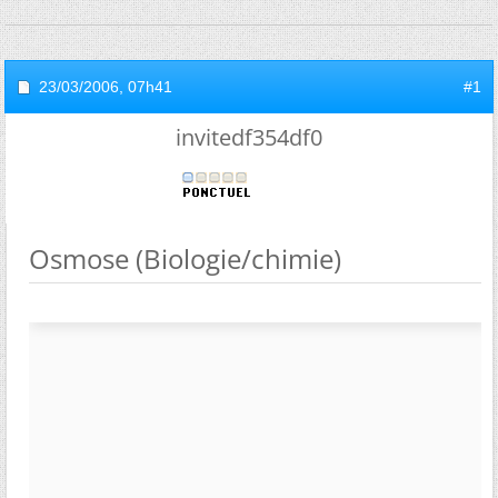
23/03/2006,
07h41
#1
invitedf354df0
Osmose (Biologie/chimie)