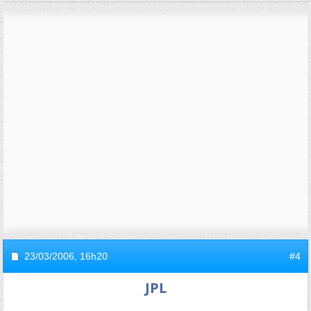
23/03/2006,
16h20
#4
JPL