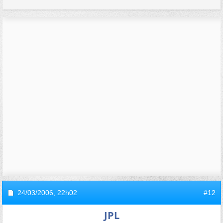
24/03/2006,
22h02
#12
JPL