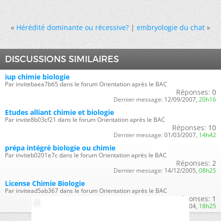
«
Hérédité dominante ou récessive?
|
embryologie du chat
»
DISCUSSIONS SIMILAIRES
iup chimie biologie
Par invitebaea7b65 dans le forum Orientation après le BAC
Réponses:
0
Dernier message:
12/09/2007,
20h16
Etudes alliant chimie et biologie
Par invite8b03cf21 dans le forum Orientation après le BAC
Réponses:
10
Dernier message:
01/03/2007,
14h42
prépa intégré biologie ou chimie
Par inviteb0201e7c dans le forum Orientation après le BAC
Réponses:
2
Dernier message:
14/12/2005,
08h25
License Chimie Biologie
Par invitead5ab367 dans le forum Orientation après le BAC
Réponses:
1
Dernier message:
07/09/2004,
18h25