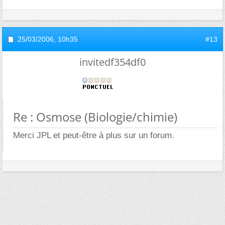
25/03/2006,
10h35
#13
invitedf354df0
Re : Osmose (Biologie/chimie)
Merci JPL et peut-être à plus sur un forum.