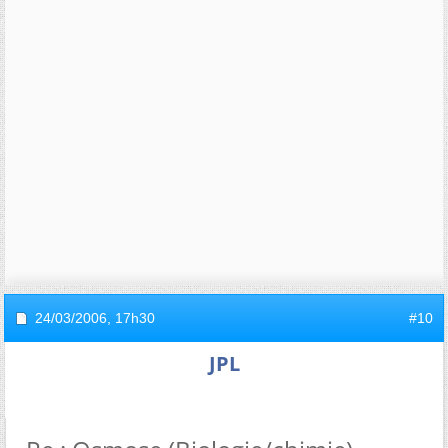
24/03/2006,
17h30
#10
JPL