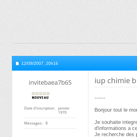
12/09/2007,
20h16
iup chimie b
invitebaea7b65
------
Date d'inscription
janvier
Bonjour tout le mo
1970
Je souhaite integr
Messages
8
d'informations a ce 
Je recherche des 