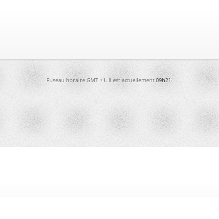
Fuseau horaire GMT +1. Il est actuellement
09h21
.
-
Futura
-
Archives
-
Conso
-