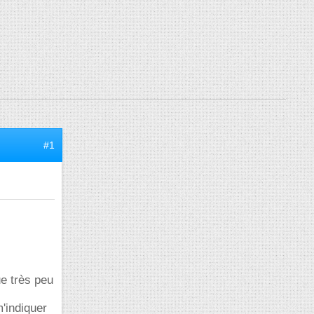
#1
ue très peu
'indiquer