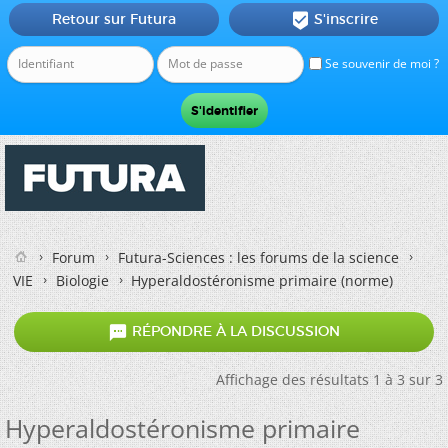
Retour sur Futura
S'inscrire

Se souvenir de moi ?
Forum
Futura-Sciences : les forums de la science
VIE
Biologie
Hyperaldostéronisme primaire (norme)

RÉPONDRE À LA DISCUSSION
Affichage des résultats 1 à 3 sur 3
Hyperaldostéronisme primaire