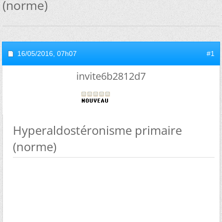
(norme)
16/05/2016,
07h07
#1
invite6b2812d7
Hyperaldostéronisme primaire
(norme)