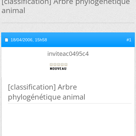
[classification] Arbre phylogénétique
animal
18/04/2006,
15h58
#1
inviteac0495c4
[classification] Arbre
phylogénétique animal