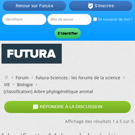
Retour sur Futura
S'inscrire

Se souvenir de moi ?
Forum
Futura-Sciences : les forums de la science
VIE
Biologie
[classification] Arbre phylogénétique animal

RÉPONDRE À LA DISCUSSION
Affichage des résultats 1 à 5 sur 5