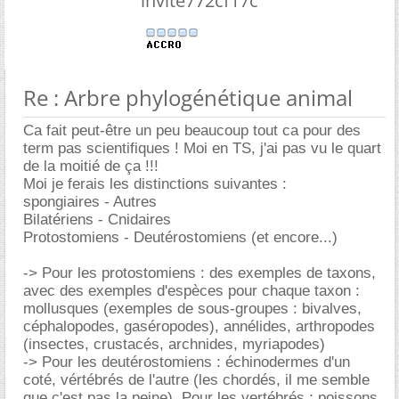
invite772cf17c
Re : Arbre phylogénétique animal
Ca fait peut-être un peu beaucoup tout ca pour des
term pas scientifiques ! Moi en TS, j'ai pas vu le quart
de la moitié de ça !!!
Moi je ferais les distinctions suivantes :
spongiaires - Autres
Bilatériens - Cnidaires
Protostomiens - Deutérostomiens (et encore...)
-> Pour les protostomiens : des exemples de taxons,
avec des exemples d'espèces pour chaque taxon :
mollusques (exemples de sous-groupes : bivalves,
céphalopodes, gaséropodes), annélides, arthropodes
(insectes, crustacés, archnides, myriapodes)
-> Pour les deutérostomiens : échinodermes d'un
coté, vértébrés de l'autre (les chordés, il me semble
que c'est pas la peine). Pour les vertébrés : poissons