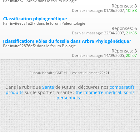
Par inviteb7174662 dans le forum Biologie
Réponses:
8
Dernier message:
01/06/2007,
10h33
Classification phylogénétique
Par inviteec81a2f7 dans le forum Paléontologie
Réponses:
6
Dernier message:
22/04/2007,
21h35
[classification] Rôles du fossile dans Arbre Phylogénétique?
Par invite92876ef2 dans le forum Biologie
Réponses:
3
Dernier message:
14/09/2005,
20h07
Fuseau horaire GMT +1. Il est actuellement
22h21
.
Dans la rubrique
Santé
de Futura, découvrez nos
comparatifs
produits
sur le sport et la santé :
thermomètre médical
,
soins
personnels
...