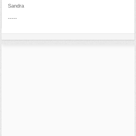
Sandra
-----