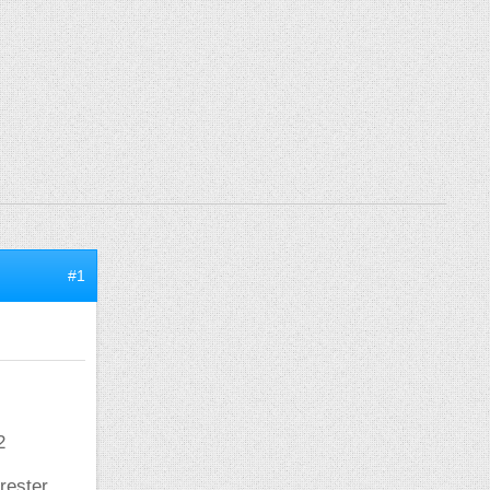
#1
2
 rester