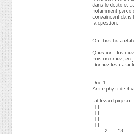
dans le doute et c
notamment parce qu
convaincant dans l
la question:
On cherche a établ
Question: Justifiez
puis nommez, en ju
Donnez les caracté
Doc 1:
Arbre phylo de 4 v
rat lézard pigeon
| | |
| | |
| | |
| | |
°1__°2____°3____