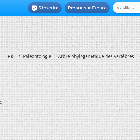
S'inscrire
Retour sur Futura

TERRE
Paléontologie
Arbre phylogénétique des vertébrés
s