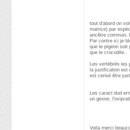
tout d'abord on voi
matrice) par espèc
ancêtre commun, le 
Par contre ici je b
que le pigeon soit
que le crocodile..
Les vertébrés les p
la justification es
est censé être just
Les caract dud ern
un gesier, l'ovipra
Voila merci beaucou