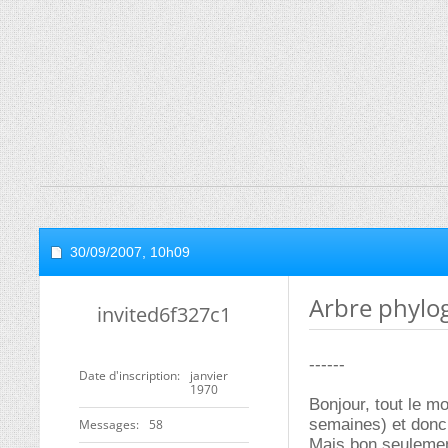
30/09/2007,
10h09
Arbre phylo
invited6f327c1
------
Date d'inscription
janvier
1970
Bonjour, tout le m
semaines) et donc 
Messages
58
Mais bon seulement 