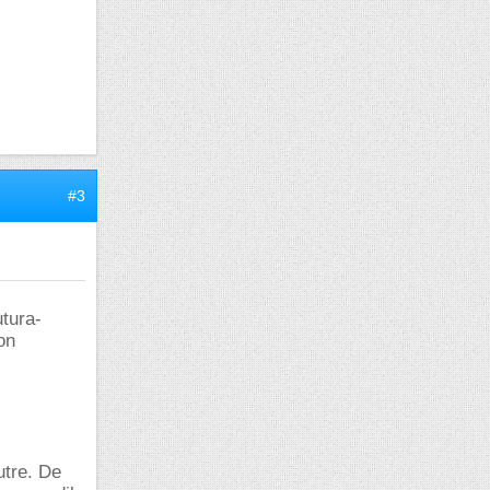
#3
utura-
on
utre. De