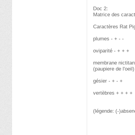
Doc 2:
Matrice des carac
Caractères Rat Pi
plumes - + - -
oviparité - + + +
membrane nictitant
(paupiere de l'oeil)
gésier - + - +
vertèbres + + + +
(légende: (-)absen