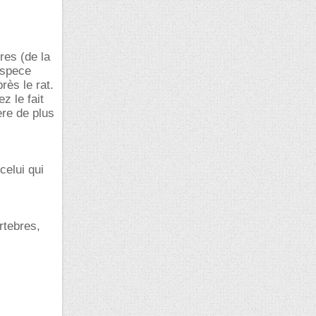
res (de la
espece
rès le rat.
z le fait
ère de plus
celui qui
rtebres,