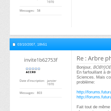
1970
Messages
58
03/10/2007,
18h51
Re : Arbre p
invite1b62753f
BOBYJOE
Bonjour,
En farfouillant à 
Sciences. Mais com
Date d'inscription
janvier
problème:
1970
http://forums.fut
Messages
803
http://forums.fut
Fait tout de même 