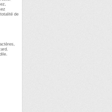
sez,
sez
otalité de
ractères,
zard.
ile.