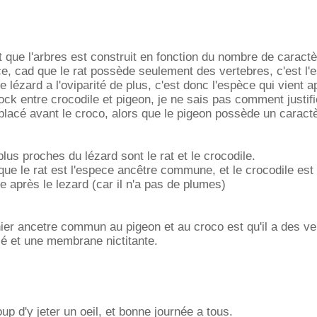
t que l'arbres est construit en fonction du nombre de caractè
e, cad que le rat possède seulement des vertebres, c'est l'
lézard a l'oviparité de plus, c'est donc l'espèce qui vient ap
lock entre crocodile et pigeon, je ne sais pas comment justifie
 placé avant le croco, alors que le pigeon possède un caract
lus proches du lézard sont le rat et le crocodile.
t que le rat est l'espece ancêtre commune, et le crocodile est 
e après le lezard (car il n'a pas de plumes)
ier ancetre commun au pigeon et au croco est qu'il a des ve
tié et une membrane nictitante.
p d'y jeter un oeil, et bonne journée a tous.