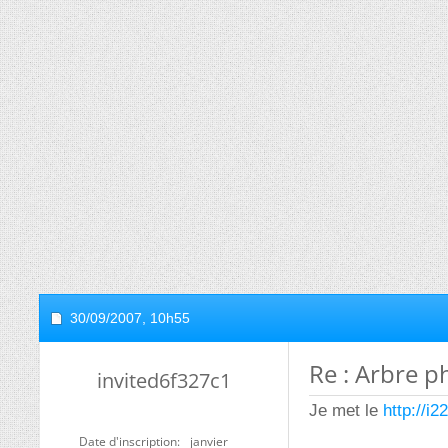
30/09/2007,
10h55
Re : Arbre p
invited6f327c1
Je met le
http://i2
Date d'inscription
janvier