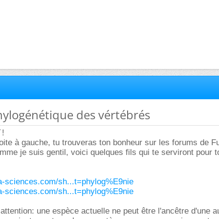
hylogénétique des vértébrés
!
droite à gauche, tu trouveras ton bonheur sur les forums de F
me je suis gentil, voici quelques fils qui te serviront pour t
ura-sciences.com/sh...t=phylog%E9nie
ura-sciences.com/sh...t=phylog%E9nie
attention: une espèce actuelle ne peut être l'ancêtre d'une a