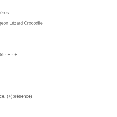
tères
geon Lézard Crocodile
e - + - +
ce, (+)présence)