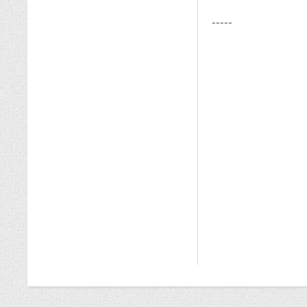
-----