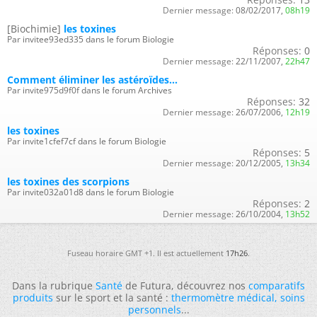
Dernier message:
08/02/2017,
08h19
[Biochimie]
les toxines
Par invitee93ed335 dans le forum Biologie
Réponses:
0
Dernier message:
22/11/2007,
22h47
Comment éliminer les astéroïdes...
Par invite975d9f0f dans le forum Archives
Réponses:
32
Dernier message:
26/07/2006,
12h19
les toxines
Par invite1cfef7cf dans le forum Biologie
Réponses:
5
Dernier message:
20/12/2005,
13h34
les toxines des scorpions
Par invite032a01d8 dans le forum Biologie
Réponses:
2
Dernier message:
26/10/2004,
13h52
Fuseau horaire GMT +1. Il est actuellement
17h26
.
Dans la rubrique
Santé
de Futura, découvrez nos
comparatifs
produits
sur le sport et la santé :
thermomètre médical
,
soins
personnels
...