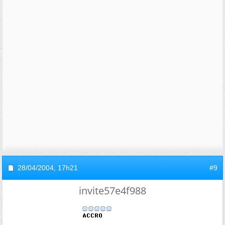
28/04/2004,
17h21
#9
invite57e4f988