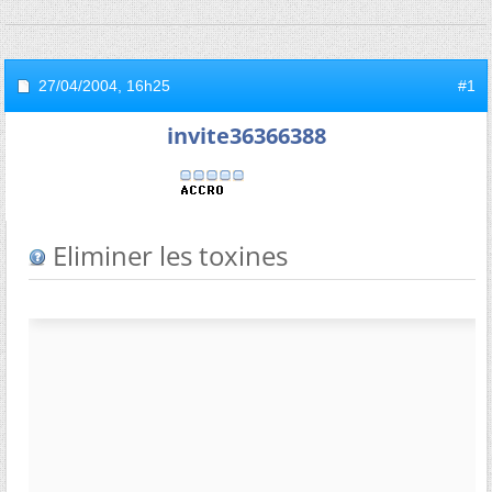
27/04/2004,
16h25
#1
invite36366388
Eliminer les toxines