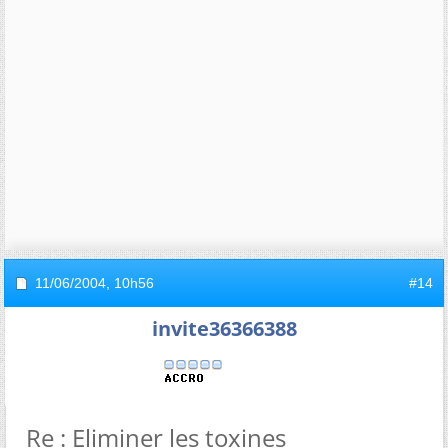
11/06/2004,
10h56
#14
invite36366388
Re : Eliminer les toxines