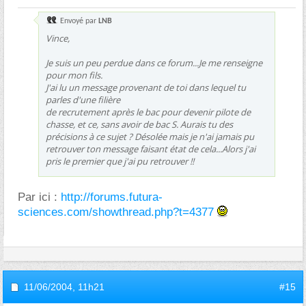
Envoyé par
LNB
Vince,
Je suis un peu perdue dans ce forum...Je me renseigne
pour mon fils.
J'ai lu un message provenant de toi dans lequel tu
parles d'une filière
de recrutement après le bac pour devenir pilote de
chasse, et ce, sans avoir de bac S. Aurais tu des
précisions à ce sujet ? Désolée mais je n'ai jamais pu
retrouver ton message faisant état de cela...Alors j'ai
pris le premier que j'ai pu retrouver !!
Par ici :
http://forums.futura-
sciences.com/showthread.php?t=4377
11/06/2004,
11h21
#15