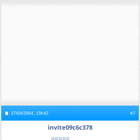
27/04/2004,
19h42
#7
invite09c6c378