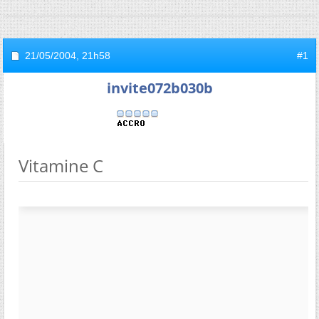
21/05/2004,
21h58
#1
invite072b030b
Vitamine C