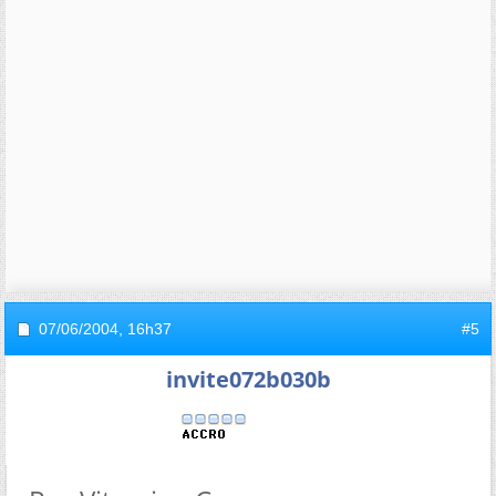
07/06/2004,
16h37
#5
invite072b030b