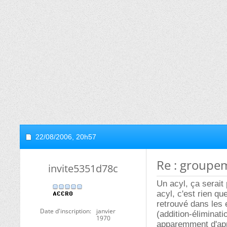
22/08/2006,
20h57
Re : groupe
invite5351d78c
Un acyl, ça serait
acyl, c'est rien q
retrouvé dans les 
Date d'inscription
janvier
(addition-éliminat
1970
apparemment d'aprè