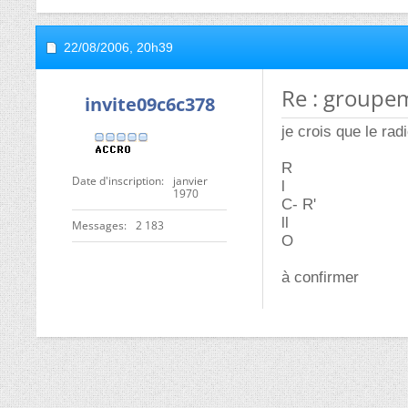
22/08/2006,
20h39
Re : groupe
invite09c6c378
je crois que le radi
R
Date d'inscription
janvier
l
1970
C- R'
ll
Messages
2 183
O
à confirmer