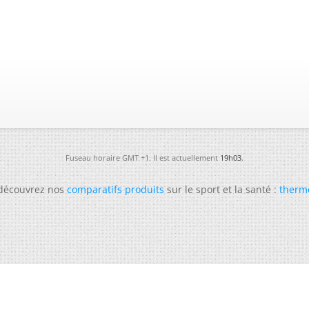
Fuseau horaire GMT +1. Il est actuellement
19h03
.
 découvrez nos
comparatifs produits
sur le sport et la santé :
therm