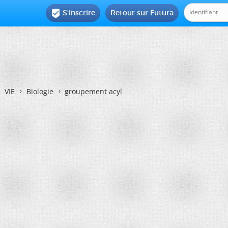
S'inscrire
Retour sur Futura

VIE
Biologie
groupement acyl