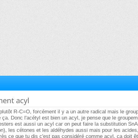
ment acyl
 plutôt R-C=O, forcément il y a un autre radical mais le gro
ue ça. Donc l'acétyl est bien un acyl, je pense que le groupem
esters est aussi un acyl car on peut faire la substitution SnA
ion), les cétones et les aldéhydes aussi mais pour les acides
s ce que tu dis c'est pas considéré comme acyl, ça doit êt