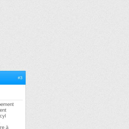
#3
upement
ent
cyl
,
re à