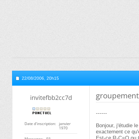
22/08/2006,
20h15
groupement 
invitefbb2cc7d
------
Date d'inscription
janvier
Bonjour, j'étudie 
1970
exactement ce qu'
Est-ce R-C=O ou
Messages
93