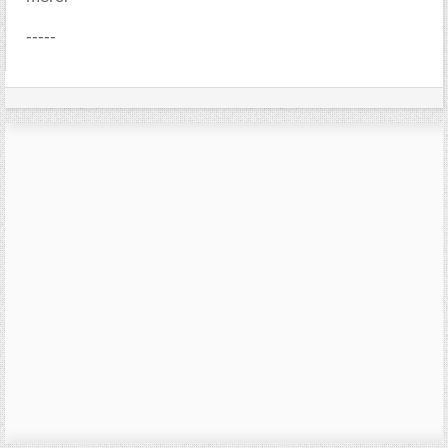
-----