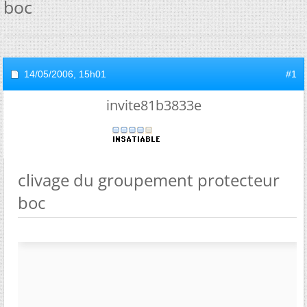
boc
14/05/2006,
15h01
#1
invite81b3833e
clivage du groupement protecteur
boc