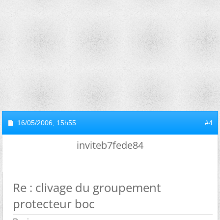
16/05/2006,
15h55
#4
inviteb7fede84
Re : clivage du groupement
protecteur boc