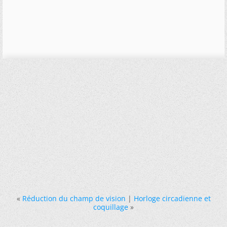
«
Réduction du champ de vision
|
Horloge circadienne et
coquillage
»