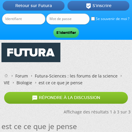
Retour sur Futura
S'inscrire

Se souvenir de moi ?
Forum
Futura-Sciences : les forums de la science
VIE
Biologie
est ce ce que je pense

RÉPONDRE À LA DISCUSSION
Affichage des résultats 1 à 3 sur 3
est ce ce que je pense