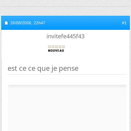
26/08/2006,
22h47
#1
invitefe445f43
est ce ce que je pense