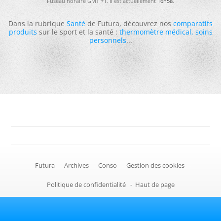
Fuseau horaire GMT +1. Il est actuellement
16h58
.
Dans la rubrique
Santé
de Futura, découvrez nos
comparatifs
produits
sur le sport et la santé :
thermomètre médical
,
soins
personnels
...
-
Futura
-
Archives
-
Conso
-
Gestion des cookies
-
Politique de confidentialité
-
Haut de page