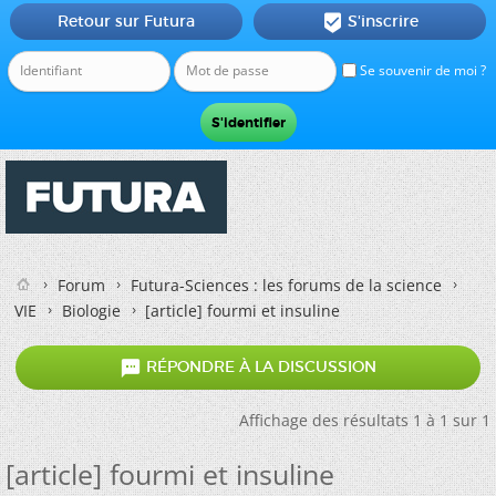
Retour sur Futura
S'inscrire

Se souvenir de moi ?
Forum
Futura-Sciences : les forums de la science
VIE
Biologie
[article] fourmi et insuline

RÉPONDRE À LA DISCUSSION
Affichage des résultats 1 à 1 sur 1
[article] fourmi et insuline