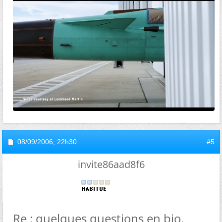
08/09/2006,
22h30
#5
invite86aad8f6
Re : quelques questions en bio,