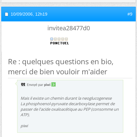
10/09/2006,
12h19
#9
invitea28477d0
Re : quelques questions en bio,
merci de bien vouloir m'aider
Envoyé par
piwi
Mais il existe un chemin durant la neoglucogenese
La phosphoenol-pyruvate decarboxylase permet de
passer de l'acide oxaloacétique au PEP (consomme un
ATP).
piwi