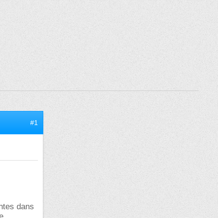
#1
antes dans
...