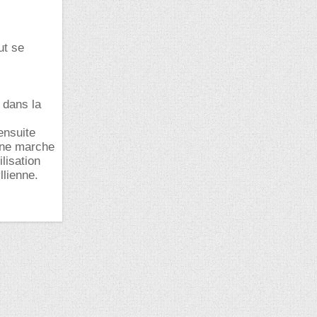
ut se
 dans la
ensuite
mine marche
lisation
llienne.