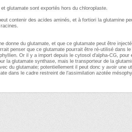
e et glutamate sont exportés hors du chloroplaste.
eut contenir des acides aminés, et à fortiori la glutamine pe
 racines.
 donne du glutamate, et que ce glutamate peut être injecté
rait penser que ce glutamate pourrait être ré-utilisé dans le
hyllien. Or il y a import depuis le cytosol d'alpha-CG, pour 
pour la glutamate synthase, mais le transporteur de la gluta
vec du glutamate; potentiellement il peut donc y avoir une uti
ate dans le cadre restreint de l'assimilation azotée mésophy