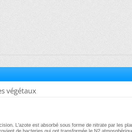
es végétaux
cision. L'azote est absorbé sous forme de nitrate par les pl
 provient de bacteries qui ont transformée le N2 atmosphérique