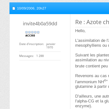
10/09/2006,
20h27
Re : Azote c
invite4b0a59dd
Hello,
L'assimilation de 
Date d'inscription
janvier
mesophylliens ou d
1970
Suivant les plante
Messages
1 288
assimilation au n
brute contient pe
Revenons au cas n
4+
l'ammonium NH
glutamine à partir
D'ailleurs, une aut
l'alpha-CG et la g
enzyme).