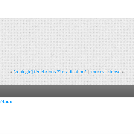
«
[zoologie] ténébrions ?? éradication?
|
mucoviscidose
»
gétaux