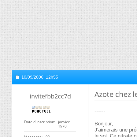
10/09/2006,
12h55
Azote chez l
invitefbb2cc7d
------
Date d'inscription
janvier
Bonjour,
1970
J'aimerais une pré
le sol. Ce nitrate
Messages
93