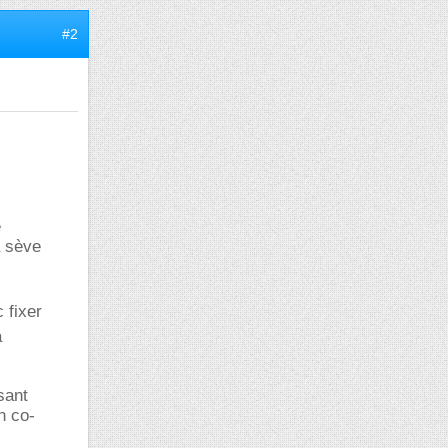
#2
e
a sève
 fixer
a
sant
n co-