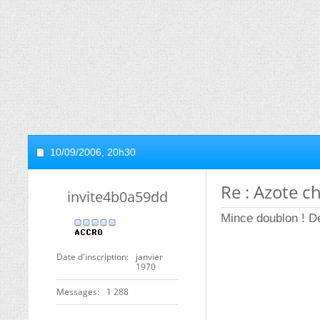
10/09/2006,
20h30
Re : Azote c
invite4b0a59dd
Mince doublon ! Dé
Date d'inscription
janvier
1970
Messages
1 288