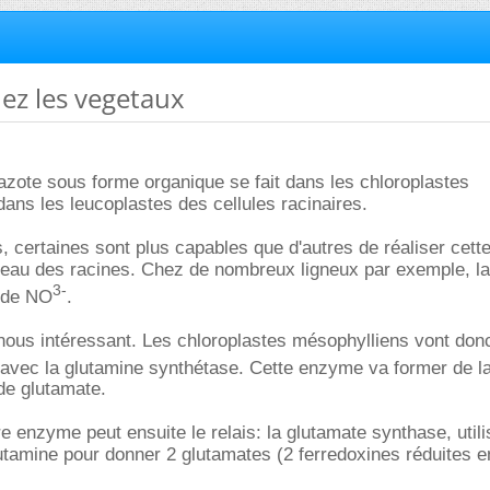
hez les vegetaux
l'azote sous forme organique se fait dans les chloroplastes
ans les leucoplastes des cellules racinaires.
s, certaines sont plus capables que d'autres de réaliser cett
iveau des racines. Chez de nombreux ligneux par exemple, l
3-
u de NO
.
ous intéressant. Les chloroplastes mésophylliens vont donc
avec la glutamine synthétase. Cette enzyme va former de l
 de glutamate.
re enzyme peut ensuite le relais: la glutamate synthase, utili
lutamine pour donner 2 glutamates (2 ferredoxines réduites e