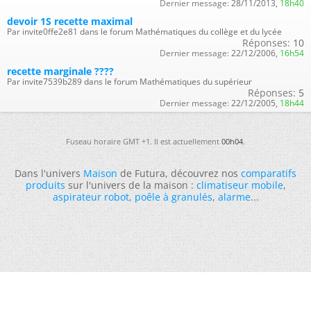
Dernier message:
28/11/2013,
18h40
devoir 1S recette maximal
Par invite0ffe2e81 dans le forum Mathématiques du collège et du lycée
Réponses:
10
Dernier message:
22/12/2006,
16h54
recette marginale ????
Par invite7539b289 dans le forum Mathématiques du supérieur
Réponses:
5
Dernier message:
22/12/2005,
18h44
Fuseau horaire GMT +1. Il est actuellement
00h04
.
Dans l'univers
Maison
de Futura, découvrez nos
comparatifs
produits
sur l'univers de la maison :
climatiseur mobile
,
aspirateur robot
,
poêle à granulés
,
alarme
...