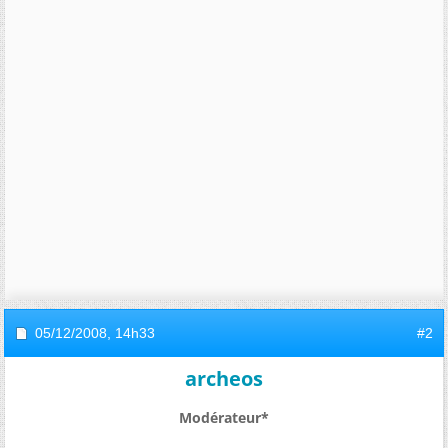
05/12/2008,
14h33
#2
archeos
Modérateur*