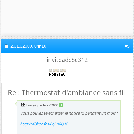
20/10/2009,
04h10
#5
inviteadc8c312
Re : Thermostat d'ambiance sans fil
Envoyé par
leon67000
Vous pouvez télécharger la notice ici pendant un mois :
http://dl.free.fr/vEqLn6Q18