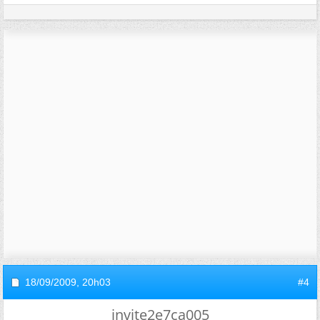
18/09/2009,
20h03
#4
invite2e7ca005