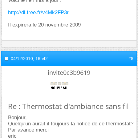
Voici le lien mis à jour :
http://dl.free.fr/v4Mk2FP3r
Il expirera le 20 novembre 2009
04/12/2010,
16h42
#8
invite0c3b9619
Re : Thermostat d'ambiance sans fil
Bonjour,
Quelqu'un aurait il toujours la notice de ce thermostat?
Par avance merci
eric