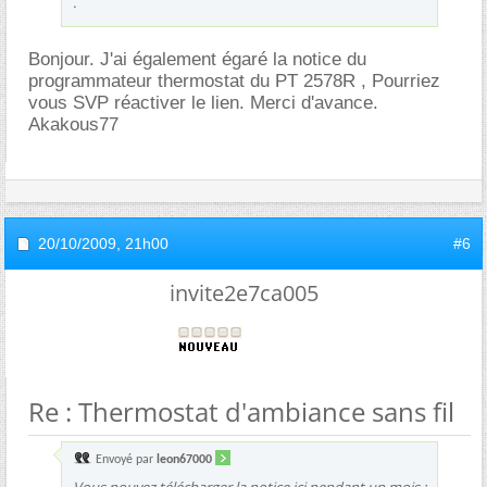
.
Bonjour. J'ai également égaré la notice du
programmateur thermostat du PT 2578R , Pourriez
vous SVP réactiver le lien. Merci d'avance.
Akakous77
20/10/2009,
21h00
#6
invite2e7ca005
Re : Thermostat d'ambiance sans fil
Envoyé par
leon67000
Vous pouvez télécharger la notice ici pendant un mois :