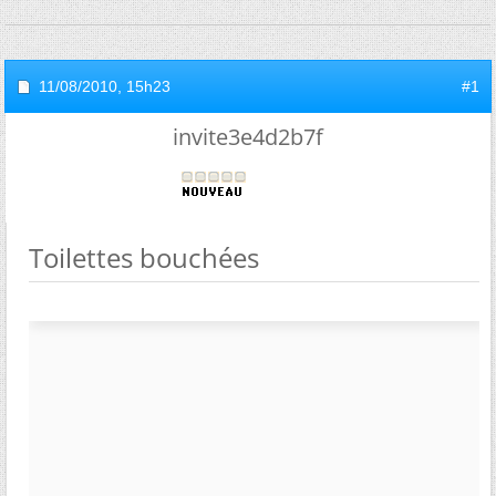
11/08/2010,
15h23
#1
invite3e4d2b7f
Toilettes bouchées