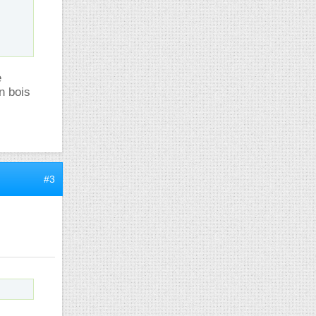
e
n bois
#3