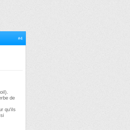
#4
il).
erbe de
r qu'ils
si