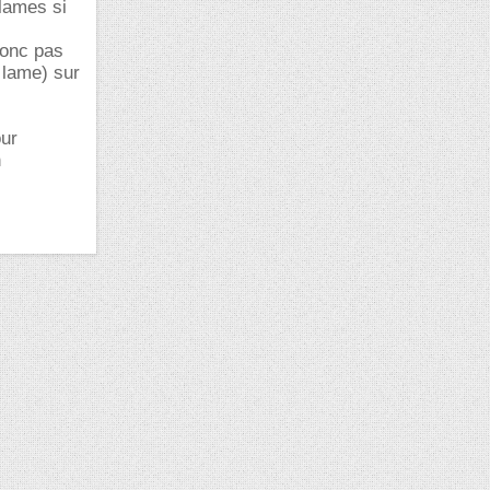
lames si
donc pas
 lame) sur
our
n