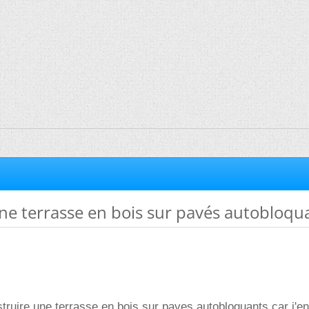
ne terrasse en bois sur pavés autobloqu
struire une terrasse en bois sur paves autobloquants car j'e