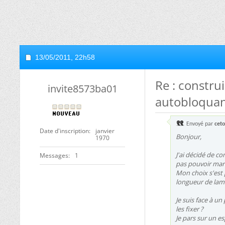
13/05/2011,
22h58
Re : constru
invite8573ba01
autobloquan
Envoyé par
ceto
Date d'inscription
janvier
Bonjour,
1970
J'ai décidé de c
Messages
1
pas pouvoir marc
Mon choix s'est 
longueur de lame
Je suis face à un
les fixer ?
Je pars sur un 