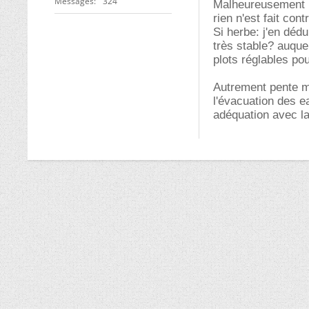
Messages
324
Malheureusement l
rien n'est fait cont
Si herbe: j'en déd
très stable? auque
plots réglables po
Autrement pente m
l'évacuation des ea
adéquation avec la 