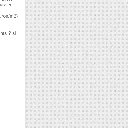
ousser
euros/m2)
nts ? si