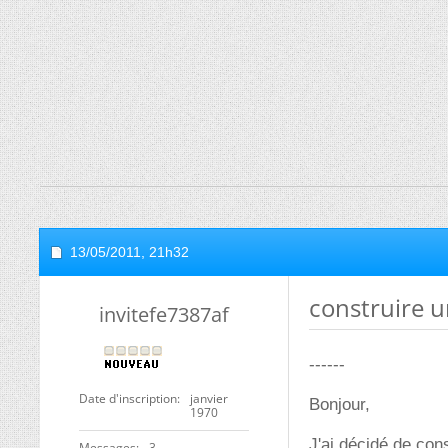
13/05/2011,
21h32
construire u
invitefe7387af
------
Date d'inscription
janvier
Bonjour,
1970
J'ai décidé de con
Messages
3