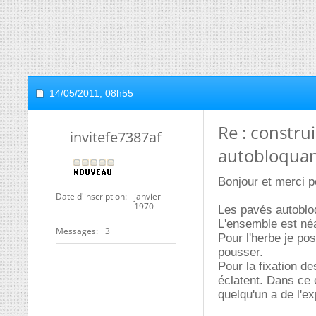
14/05/2011,
08h55
Re : constru
invitefe7387af
autobloquan
Bonjour et merci 
Date d'inscription
janvier
1970
Les pavés autobloq
L'ensemble est néa
Messages
3
Pour l'herbe je po
pousser.
Pour la fixation de
éclatent. Dans ce c
quelqu'un a de l'ex