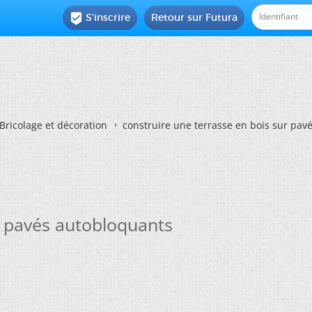
S'inscrire
Retour sur Futura

Bricolage et décoration
construire une terrasse en bois sur pav
r pavés autobloquants