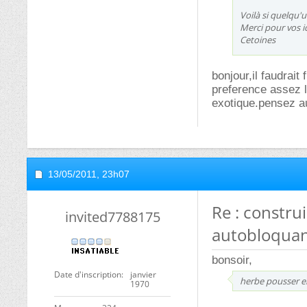
Voilà si quelqu'un
Merci pour vos i
Cetoines
bonjour,il faudrait
preference assez l
exotique.pensez au
13/05/2011,
23h07
Re : constru
invited7788175
autobloquan
bonsoir,
Date d'inscription
janvier
herbe pousser en
1970