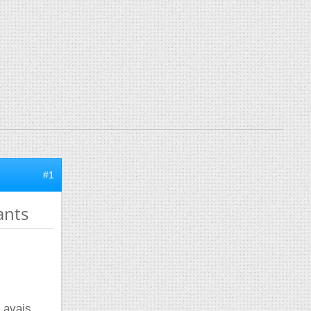
#1
ants
n avais