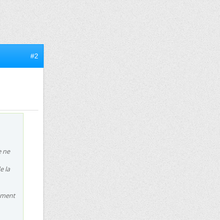
#2
e ne
e la
omment