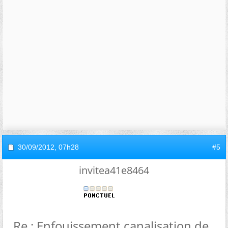
30/09/2012,
07h28
#5
invitea41e8464
Re : Enfouissement canalisation de