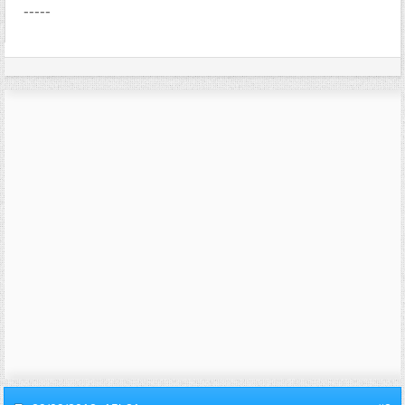
-----