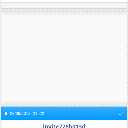
29/09/2012,
21h22
#4
invite728b013d