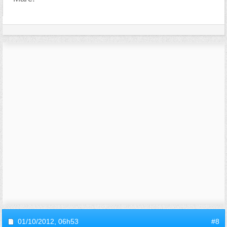
01/10/2012,
06h53
#8