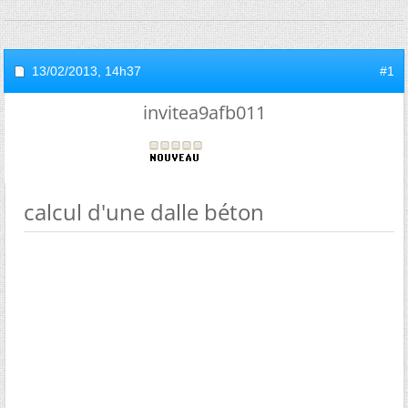
13/02/2013,
14h37
#1
invitea9afb011
calcul d'une dalle béton