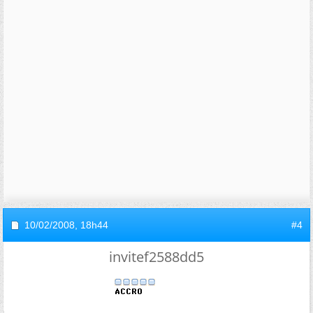
10/02/2008,
18h44
#4
invitef2588dd5