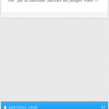
"noir" par la nationale ,laissant les péages vides !!!
22/07/2013,
14h26
#7