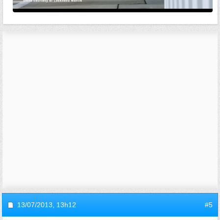
13/07/2013,
13h12
#5