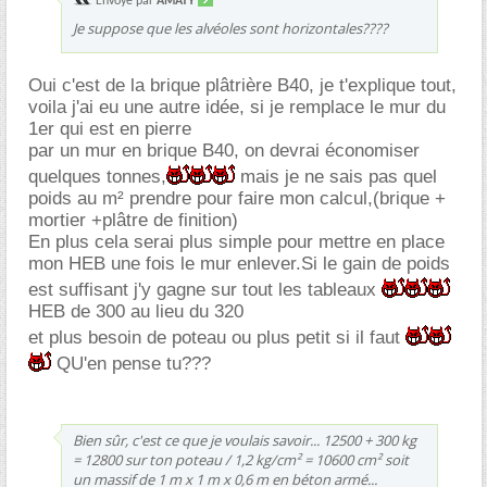
Envoyé par
AMATY
Je suppose que les alvéoles sont horizontales????
Oui c'est de la brique plâtrière B40, je t'explique tout,
voila j'ai eu une autre idée, si je remplace le mur du
1er qui est en pierre
par un mur en brique B40, on devrai économiser
quelques tonnes,
mais je ne sais pas quel
poids au m² prendre pour faire mon calcul,(brique +
mortier +plâtre de finition)
En plus cela serai plus simple pour mettre en place
mon HEB une fois le mur enlever.Si le gain de poids
est suffisant j'y gagne sur tout les tableaux
HEB de 300 au lieu du 320
et plus besoin de poteau ou plus petit si il faut
QU'en pense tu???
Bien sûr, c'est ce que je voulais savoir... 12500 + 300 kg
= 12800 sur ton poteau / 1,2 kg/cm² = 10600 cm² soit
un massif de 1 m x 1 m x 0,6 m en béton armé...