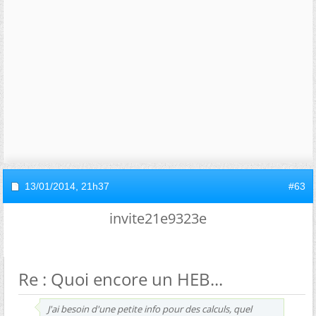
13/01/2014,
21h37
#63
invite21e9323e
Re : Quoi encore un HEB...
J'ai besoin d'une petite info pour des calculs, quel