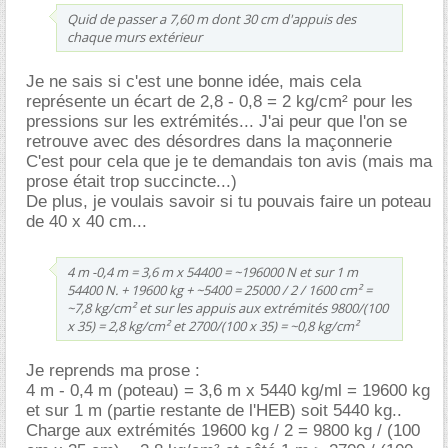
Quid de passer a 7,60 m dont 30 cm d'appuis des
chaque murs extérieur
Je ne sais si c'est une bonne idée, mais cela
représente un écart de 2,8 - 0,8 = 2 kg/cm² pour les
pressions sur les extrémités... J'ai peur que l'on se
retrouve avec des désordres dans la maçonnerie
C'est pour cela que je te demandais ton avis (mais ma
prose était trop succincte...)
De plus, je voulais savoir si tu pouvais faire un poteau
de 40 x 40 cm...
4 m -0,4 m = 3,6 m x 54400 = ~196000 N et sur 1 m
54400 N. + 19600 kg + ~5400 = 25000 / 2 / 1600 cm² =
~7,8 kg/cm² et sur les appuis aux extrémités 9800/(100
x 35) = 2,8 kg/cm² et 2700/(100 x 35) = ~0,8 kg/cm²
Je reprends ma prose :
4 m - 0,4 m (poteau) = 3,6 m x 5440 kg/ml = 19600 kg
et sur 1 m (partie restante de l'HEB) soit 5440 kg..
Charge aux extrémités 19600 kg / 2 = 9800 kg / (100