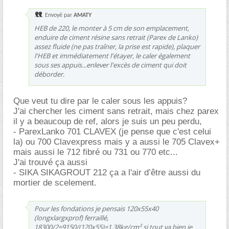
Envoyé par
AMATY
HEB de 220, le monter à 5 cm de son emplacement,
enduire de ciment résine sans retrait (Parex de Lanko)
assez fluide (ne pas traîner, la prise est rapide), plaquer
l'HEB et immédiatement l'étayer,
le caler également
sous ses appuis
...enlever l'excès de ciment qui doit
déborder.
Que veut tu dire par le caler sous les appuis?
J'ai chercher les ciment sans retrait, mais chez parex
il y a beaucoup de ref, alors je suis un peu perdu,
- ParexLanko 701 CLAVEX (je pense que c'est celui
la) ou 700 Clavexpress mais y a aussi le 705 Clavex+
mais aussi le 712 fibré ou 731 ou 770 etc...
J'ai trouvé ça aussi
- SIKA SIKAGROUT 212 ça a l'air d’être aussi du
mortier de scelement.
Pour les fondations je pensais 120x55x40
(longxlargxprof) ferraillé,
18300/2=9150/(120x55)=1,38kg/cm² si tout va bien je