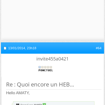
13/01/2014,
23h18
#64
invite455a0421
Re : Quoi encore un HEB...
Hello AMATY,