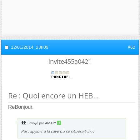
12/01/2014,
23h09
#62
invite455a0421
Re : Quoi encore un HEB...
ReBonjour,
Envoyé par
AMATY
Par rapport à la cave où se situerait-il???