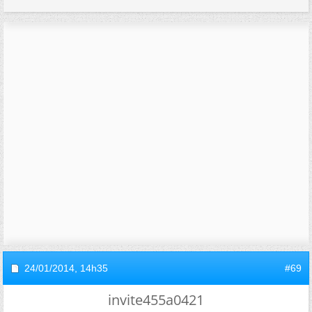
24/01/2014,
14h35
#69
invite455a0421