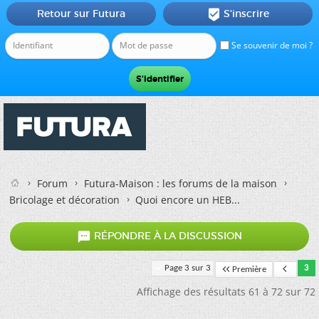
Retour sur Futura
S'inscrire

Se souvenir de moi ?
Forum
Futura-Maison : les forums de la maison
Bricolage et décoration
Quoi encore un HEB...

RÉPONDRE À LA DISCUSSION
Page 3 sur 3
3
Première
Affichage des résultats 61 à 72 sur 72