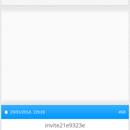
23/01/2014,
22h16
#68
invite21e9323e