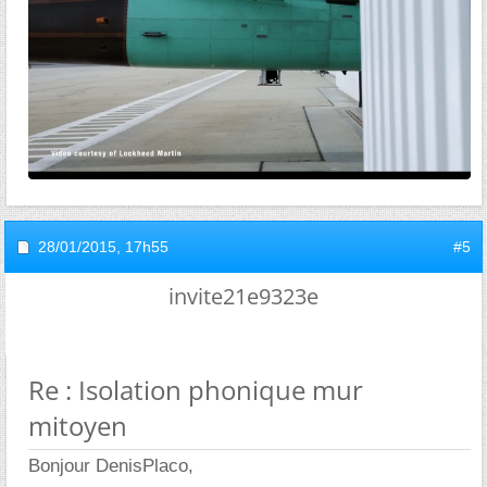
28/01/2015,
17h55
#5
invite21e9323e
Re : Isolation phonique mur
mitoyen
Bonjour DenisPlaco,