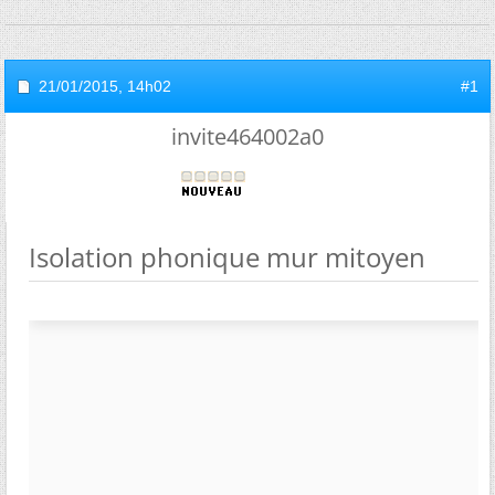
21/01/2015,
14h02
#1
invite464002a0
Isolation phonique mur mitoyen