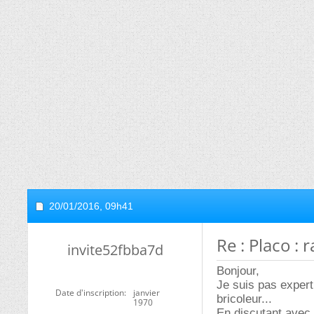
20/01/2016,
09h41
Re : Placo : 
invite52fbba7d
Bonjour,
Je suis pas expert
Date d'inscription
janvier
bricoleur...
1970
En discutant avec 