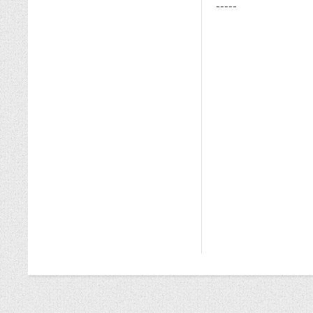
-----