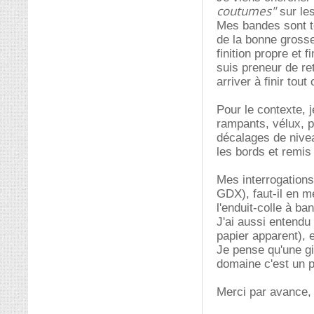
coutumes"
sur les
Mes bandes sont te
de la bonne grosse
finition propre et 
suis preneur de re
arriver à finir tou
Pour le contexte, 
rampants, vélux, po
décalages de nivea
les bords et remis 
Mes interrogations s
GDX), faut-il en m
l'enduit-colle à ba
J'ai aussi entendu
papier apparent), 
Je pense qu'une gi
domaine c'est un pe
Merci par avance,