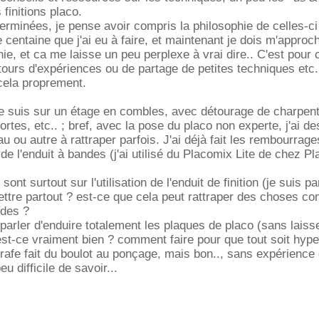
 finitions placo.
rminées, je pense avoir compris la philosophie de celles-ci
 centaine que j'ai eu à faire, et maintenant je dois m'approch
finie, et ca me laisse un peu perplexe à vrai dire.. C'est pour 
tours d'expériences ou de partage de petites techniques etc.
t cela proprement.
je suis sur un étage en combles, avec détourage de charpent
rtes, etc.. ; bref, avec la pose du placo non experte, j'ai de
u ou autre à rattraper parfois. J'ai déjà fait les rembourra
de l'enduit à bandes (j'ai utilisé du Placomix Lite de chez Pl
ont surtout sur l'utilisation de l'enduit de finition (je suis pa
ettre partout ? est-ce que cela peut rattraper des choses 
ndes ?
 parler d'enduire totalement les plaques de placo (sans laiss
est-ce vraiment bien ? comment faire pour que tout soit hype
rafe fait du boulot au ponçage, mais bon.., sans expérience
u difficile de savoir...