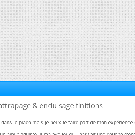
rattrapage & enduisage finitions
 dans le placo mais je peux te faire part de mon expérience
un ami plaquiste, il ma avouer qu'il passait une couche d'en