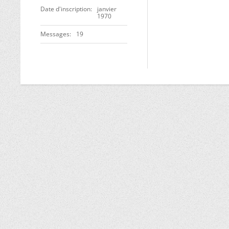
Date d'inscription
janvier
1970
Messages
19