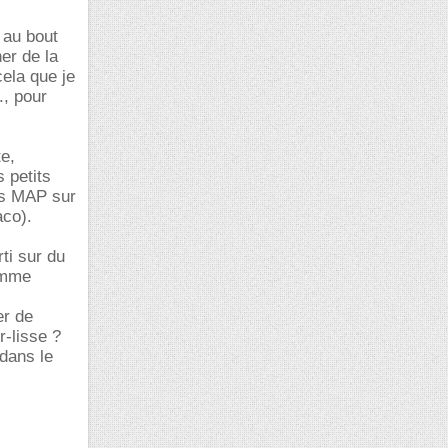
 au bout
er de la
cela que je
., pour
e,
s petits
ges MAP sur
aco).
rti sur du
comme
er de
r-lisse ?
 dans le