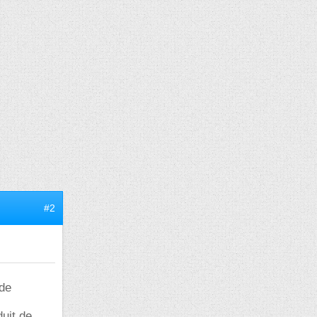
#2
 de
duit de