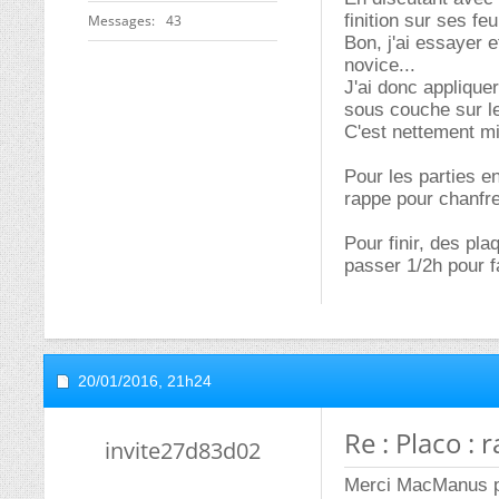
finition sur ses fe
Messages
43
Bon, j'ai essayer e
novice...
J'ai donc applique
sous couche sur le
C'est nettement mi
Pour les parties e
rappe pour chanfre
Pour finir, des pl
passer 1/2h pour fa
20/01/2016,
21h24
Re : Placo : 
invite27d83d02
Merci MacManus p