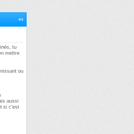
#4
inés, tu
 en mettre
arnissant ou
s
ais aussi
 si c'est