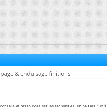
rapage & enduisage finitions
"us &
conseils et ressources sur les techniques, un peu les