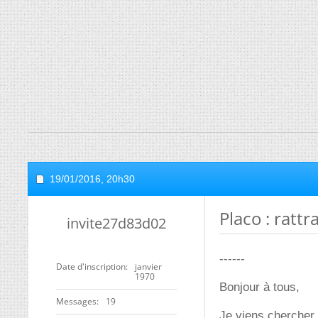
19/01/2016,
20h30
Placo : ratt
invite27d83d02
------
Date d'inscription
janvier
1970
Bonjour à tous,
Messages
19
Je viens chercher 