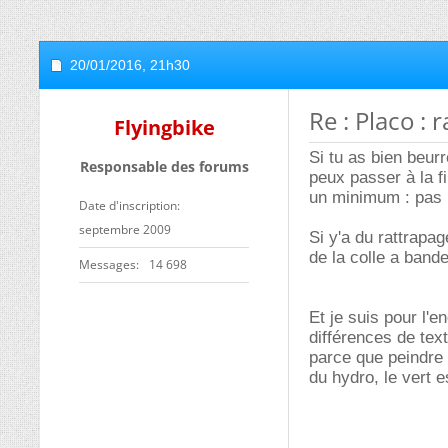
20/01/2016,
21h30
Re : Placo : 
Flyingbike
Si tu as bien beur
Responsable des forums
peux passer à la fi
un minimum : pas p
Date d'inscription
septembre 2009
Si y'a du rattrapag
de la colle a bandes
Messages
14 698
Et je suis pour l'e
différences de text
parce que peindre u
du hydro, le vert e