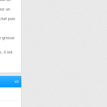
our un
ckel puis
ne grosse
 il ont
#3