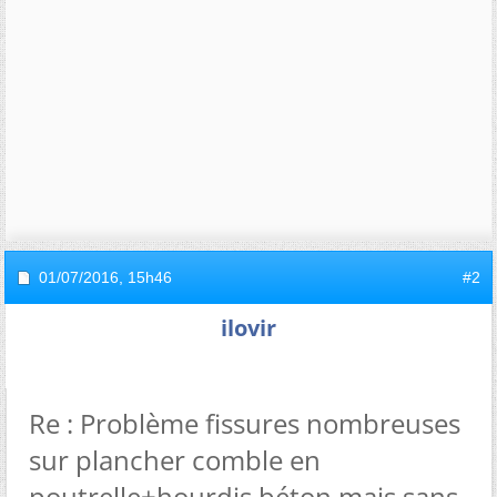
01/07/2016,
15h46
#2
ilovir
Re : Problème fissures nombreuses
sur plancher comble en
poutrelle+hourdis béton mais sans