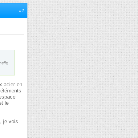
#2
elle,
x acier en
s éléments
’espace
t le
 je vois