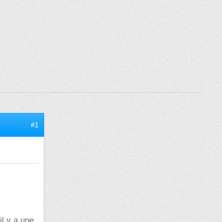
#1
il y a une