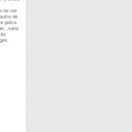
je ne me
'autre de
te pièce
er...sans
rès
ages.