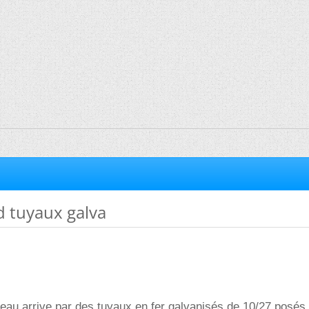
d tuyaux galva
'eau arrive par des tuyaux en fer galvanisés de 10/27 posés 