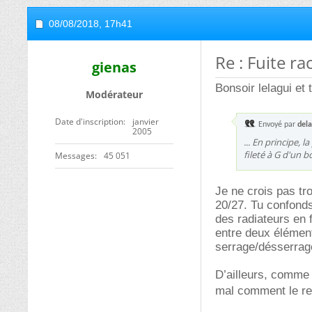
08/08/2018,
17h41
Re : Fuite r
gienas
Bonsoir lelagui et 
Modérateur
Date d'inscription
janvier
Envoyé par
dela
2005
... En principe, 
fileté à G d'un bo
Messages
45 051
Je ne crois pas tr
20/27. Tu confond
des radiateurs en 
entre deux élément
serrage/désserrage 
D’ailleurs, comme 
mal comment le re