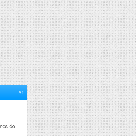
#4
rnes de