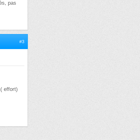
rès, pas
#3
( effort)