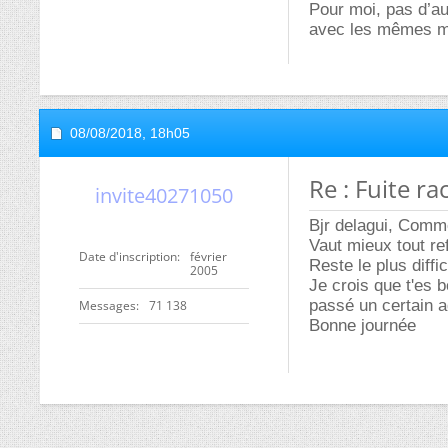
Pour moi, pas d’au
avec les mêmes m
08/08/2018,
18h05
Re : Fuite r
invite40271050
Bjr delagui, Comme
Vaut mieux tout ref
Date d'inscription
février
Reste le plus diffic
2005
Je crois que t'es b
passé un certain a
Messages
71 138
Bonne journée