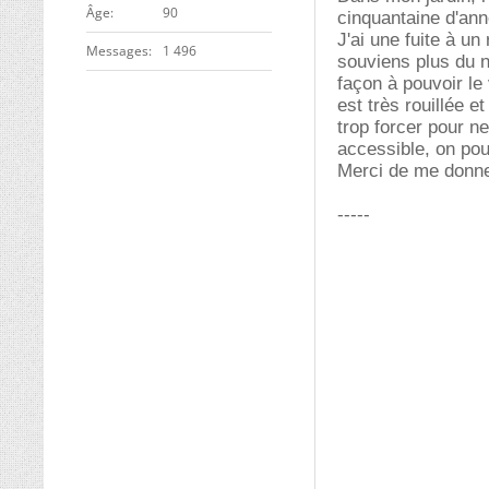
ge
90
cinquantaine d'an
J'ai une fuite à u
Messages
1 496
souviens plus du no
façon à pouvoir le 
est très rouillée e
trop forcer pour ne
accessible, on pou
Merci de me donne
-----