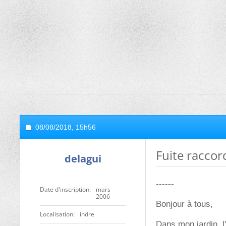
08/08/2018,
15h56
Fuite raccor
delagui
------
Date d'inscription
mars
2006
Bonjour à tous,
Localisation
indre
Dans mon jardin, l