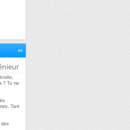
#4
énieur
rielle,
a ? Tu ne
rès
nnes. Tant
t des