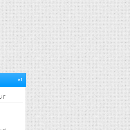
#1
ur
nant