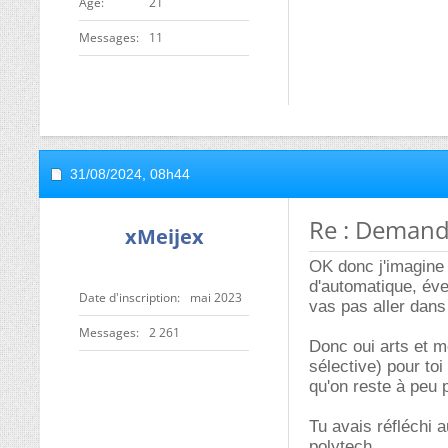
ge
21
Messages
11
31/08/2024,
08h44
Re : Demand
xMeijex
OK donc j'imagine q
d'automatique, éve
Date d'inscription
mai 2023
vas pas aller dans
Messages
2 261
Donc oui arts et m
sélective) pour to
qu'on reste à peu
Tu avais réfléchi 
polytech