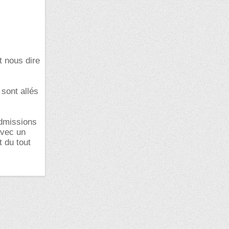
t nous dire
 sont allés
admissions
avec un
t du tout