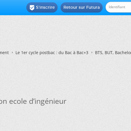
S'inscrire
Retour sur Futura

ement
Le 1er cycle postbac : du Bac à Bac+3
BTS, BUT, Bachelo
 ecole d’ingénieur