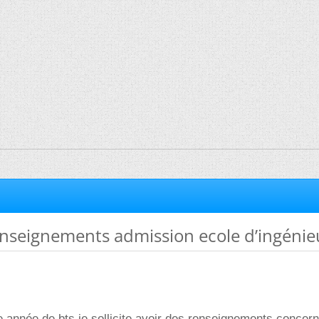
seignements admission ecole d’ingénie
 année de bts je sollicite avoir des renseignements concer