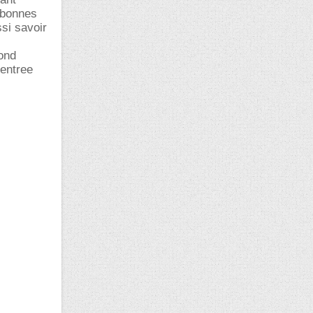
s bonnes
si savoir
ond
’entree