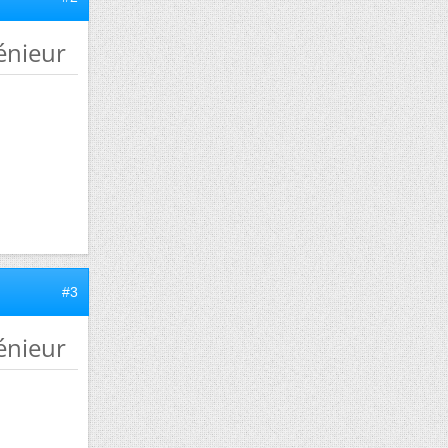
énieur
#3
énieur