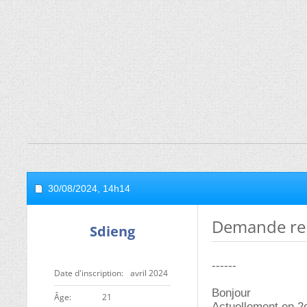
30/08/2024,
14h14
Demande ren
Sdieng
------
Date d'inscription
avril 2024
Bonjour
ge
21
Actuellement en 2e