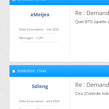
Re : Demand
xMeijex
Quel BTS (quelle s
Date d'inscription
mai 2023
Messages
2 261
30/08/2024,
17h44
Re : Demand
Sdieng
Cira (Controle Ind
Date d'inscription
avril 2024