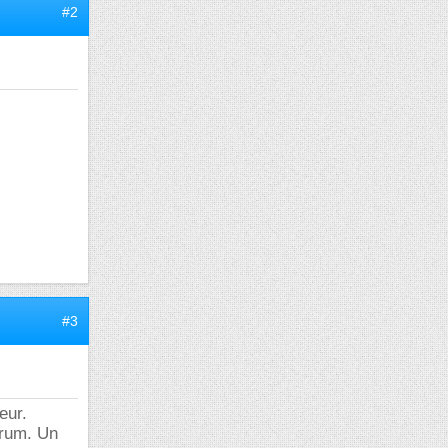
#2
#3
eur.
orum. Un