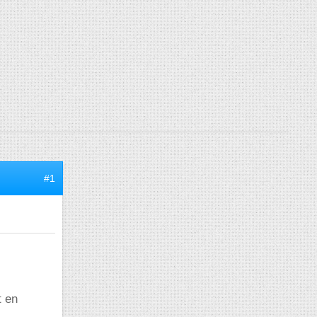
#1
t en