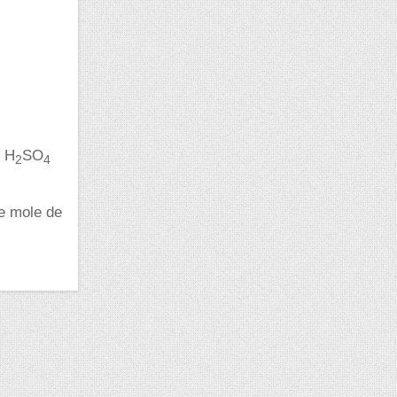
e H
SO
2
4
de mole de