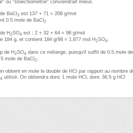
" ou "stoechiométrie" conviendrait mieux.
 de BaCl
est 137 + 71 = 208 g/mol
2
nt 0.5 mole de BaCl
2
 de H
SO
est : 2 + 32 + 64 = 98 g/mol
2
4
 184 g, et contient 184 g/98 = 1.877 mol H
SO
.
2
4
op de H
SO
dans ce mélange, puisqu'il suffit de 0.5 mole d
2
4
0.5 mole de BaCl
.
2
, on obtient en mole le double de HCl par rapport au nombre 
utilisé. On obtiendra donc 1 mole HCl, donc 36.5 g HCl
4