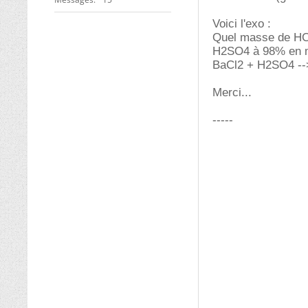
Voici l'exo :
Quel masse de HCl
H2SO4 à 98% en m
BaCl2 + H2SO4 -
Merci...
-----