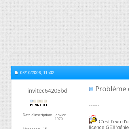
08/10/2006,
11h32
Problème 
invitec64205bd
------
Date d'inscription
janvier
1970
C'est l'exo d'
licence GEII(génie 
Messages
15