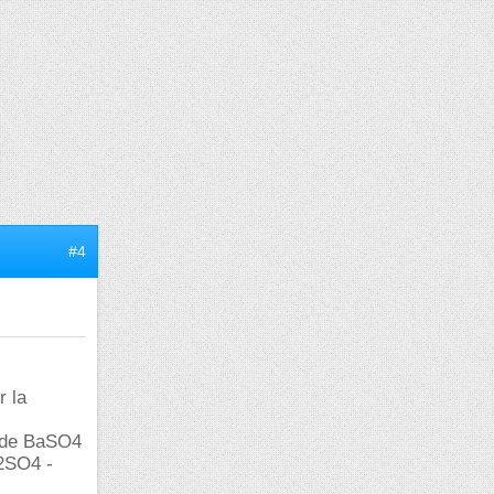
#4
r la
e de BaSO4
H2SO4 -