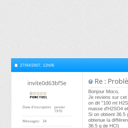
27/04/2007,
12h06
Re : Probl
invite0d63bf5e
Bonjour Moco,
Je reviens sur cet
on dit "100 ml H2S
Date d'inscription
janvier
masse d'H2SO4 et
1970
Si on obtient 36.
obtenue la différ
Messages
34
36.5 g de HCl)