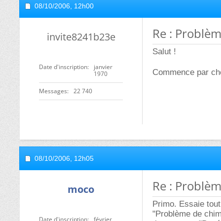
08/10/2006,
12h00
Re : Problè
invite8241b23e
Salut !
Date d'inscription
janvier
Commence par che
1970
Messages
22 740
08/10/2006,
12h05
Re : Problè
moco
Primo. Essaie tout
"Problème de chim
Date d'inscription
février