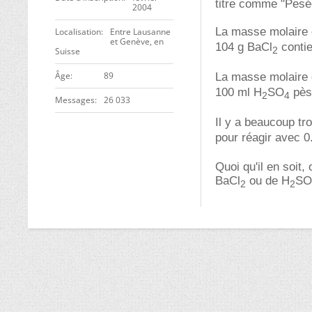
titre comme "Pesée
2004
La masse molaire
Localisation
Entre Lausanne
et Genève, en
104 g BaCl
contie
2
Suisse
ge
89
La masse molaire
100 ml H
SO
pèse
2
4
Messages
26 033
Il y a beaucoup tr
pour réagir avec 
Quoi qu'il en soit
BaCl
ou de H
SO
2
2