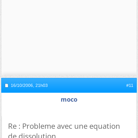
16/10/2006,
21h03
#11
moco
Re : Probleme avec une equation
de dissolution