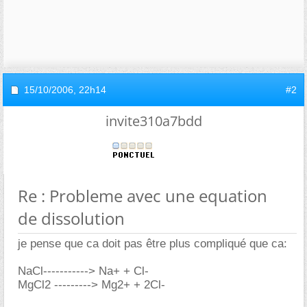
15/10/2006,
22h14
#2
invite310a7bdd
Re : Probleme avec une equation
de dissolution
je pense que ca doit pas être plus compliqué que ca:
NaCl-----------> Na+ + Cl-
MgCl2 ---------> Mg2+ + 2Cl-