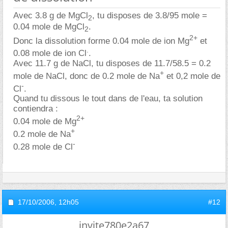
Avec 3.8 g de MgCl
, tu disposes de 3.8/95 mole =
2
0.04 mole de MgCl
.
2
2+
Donc la dissolution forme 0.04 mole de ion Mg
et
.
0.08 mole de ion Cl
.
Avec 11.7 g de NaCl, tu disposes de 11.7/58.5 = 0.2
+
mole de NaCl, donc de 0.2 mole de Na
et 0,2 mole de
-
Cl
.
Quand tu dissous le tout dans de l'eau, ta solution
contiendra :
2+
0.04 mole de Mg
+
0.2 mole de Na
-
0.28 mole de Cl
17/10/2006,
12h05
#12
invite780e2a67