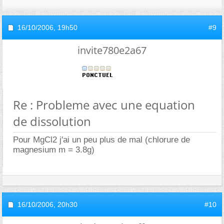
16/10/2006,
19h50
#9
invite780e2a67
Re : Probleme avec une equation
de dissolution
Pour MgCl2 j'ai un peu plus de mal (chlorure de
magnesium m = 3.8g)
16/10/2006,
20h30
#10