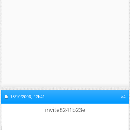
15/10/2006,
22h41
#4
invite8241b23e