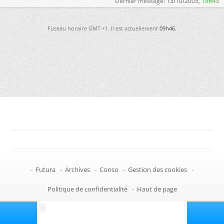
Dernier message:
13/10/2005,
19h43
Fuseau horaire GMT +1. Il est actuellement
09h46
.
-
Futura
-
Archives
-
Conso
-
Gestion des cookies
-
Politique de confidentialité
-
Haut de page