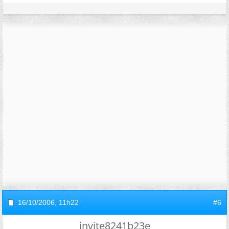
16/10/2006,
11h22
#6
invite8241b23e