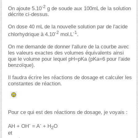
-2
On ajoute 5.10
g de soude aux 100mL de la solution
décrite ci-dessus.
On dose 40 mL de la nouvelle solution par de l'acide
-2
-1
chlorhydrique à 4.10
mol.L
.
On me demande de donner l'allure de la courbe avec
les valeurs exactes des volumes équivalents ainsi
que le volume pour lequel pH=pKa (pKa=6 pour l'aide
benzoïque).
Il faudra écrire les réactions de dosage et calculer les
constantes de réaction.
Pour ce qui est des réactions de dosage, je voyais :
-
-
AH + OH
= A
+ H
O
2
et