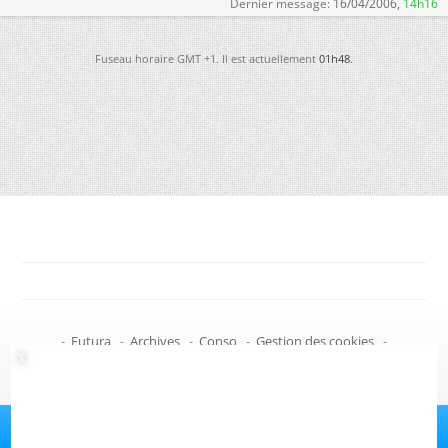
Dernier message:
16/04/2006,
14h16
Fuseau horaire GMT +1. Il est actuellement
01h48
.
-
Futura
-
Archives
-
Conso
-
Gestion des cookies
-
Politique de confidentialité
-
Haut de page