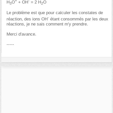
+
-
H
O
+ OH
= 2 H
O
3
2
Le problème est que pour calculer les constates de
-
réaction, des ions OH
étant consommés par les deux
réactions, je ne sais comment m'y prendre.
Merci d'avance.
-----