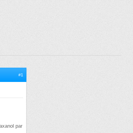
#1
haxanol par