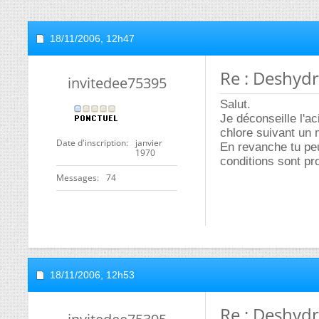
18/11/2006,
12h47
Re : Deshydr
invitedee75395
Salut.
Je déconseille l'ac
chlore suivant un
Date d'inscription
janvier
En revanche tu peu
1970
conditions sont pr
Messages
74
18/11/2006,
12h53
Re : Deshydr