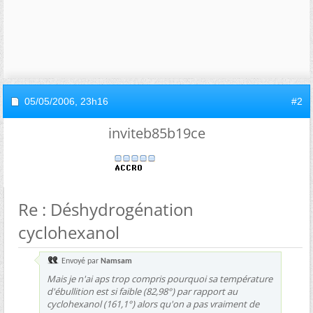
05/05/2006,
23h16
#2
inviteb85b19ce
Re : Déshydrogénation
cyclohexanol
Envoyé par
Namsam
Mais je n'ai aps trop compris pourquoi sa température
d'ébullition est si faible (82,98°) par rapport au
cyclohexanol (161,1°) alors qu'on a pas vraiment de