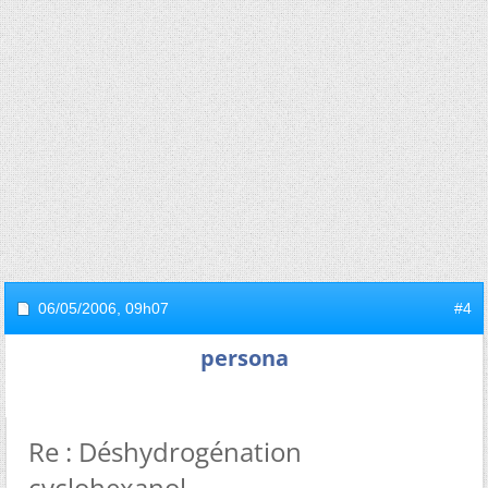
06/05/2006,
09h07
#4
persona
Re : Déshydrogénation
cyclohexanol