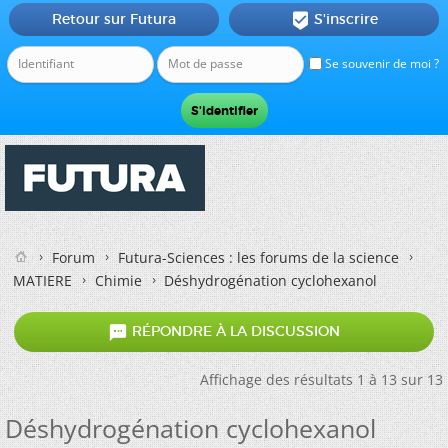
Retour sur Futura
S'inscrire

Se souvenir de moi ?
Forum
Futura-Sciences : les forums de la science
MATIERE
Chimie
Déshydrogénation cyclohexanol

RÉPONDRE À LA DISCUSSION
Affichage des résultats 1 à 13 sur 13
Déshydrogénation cyclohexanol