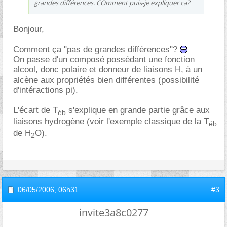
grandes différences. COmment puis-je expliquer ca?
Bonjour,
Comment ça "pas de grandes différences"?
On passe d'un composé possédant une fonction
alcool, donc polaire et donneur de liaisons H, à un
alcène aux propriétés bien différentes (possibilité
d'intéractions pi).
L'écart de T
s'explique en grande partie grâce aux
éb
liaisons hydrogène (voir l'exemple classique de la T
éb
de H
O).
2
06/05/2006,
06h31
#3
invite3a8c0277