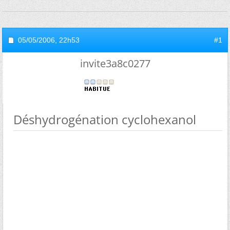
05/05/2006,
22h53
#1
invite3a8c0277
Déshydrogénation cyclohexanol