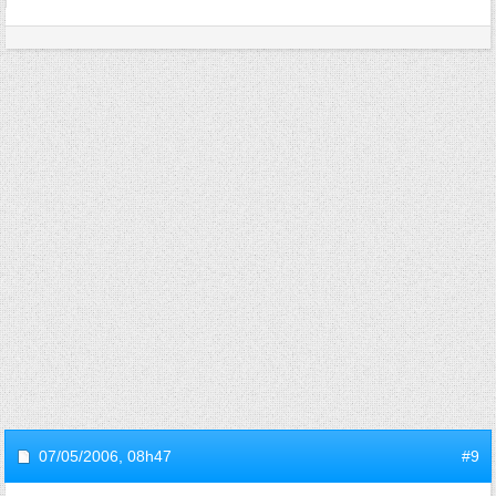
07/05/2006,
08h47
#9