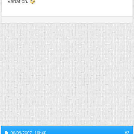
variation.
06/09/2007,
16h40
#3