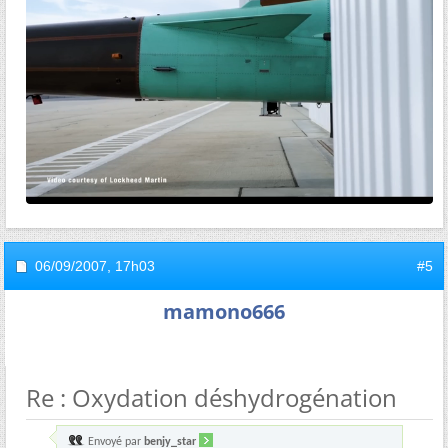
06/09/2007,
17h03
#5
mamono666
Re : Oxydation déshydrogénation
Envoyé par
benjy_star