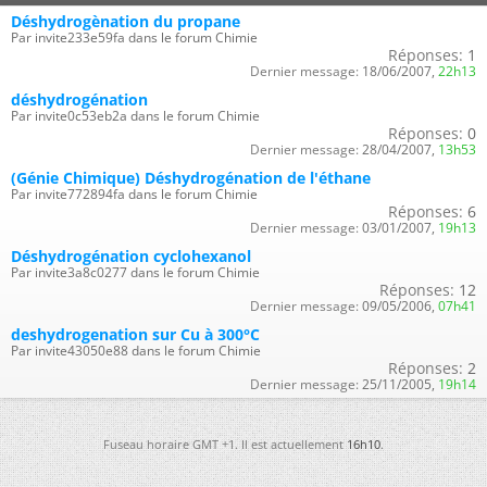
Déshydrogènation du propane
Par invite233e59fa dans le forum Chimie
Réponses:
1
Dernier message:
18/06/2007,
22h13
déshydrogénation
Par invite0c53eb2a dans le forum Chimie
Réponses:
0
Dernier message:
28/04/2007,
13h53
(Génie Chimique) Déshydrogénation de l'éthane
Par invite772894fa dans le forum Chimie
Réponses:
6
Dernier message:
03/01/2007,
19h13
Déshydrogénation cyclohexanol
Par invite3a8c0277 dans le forum Chimie
Réponses:
12
Dernier message:
09/05/2006,
07h41
deshydrogenation sur Cu à 300°C
Par invite43050e88 dans le forum Chimie
Réponses:
2
Dernier message:
25/11/2005,
19h14
Fuseau horaire GMT +1. Il est actuellement
16h10
.