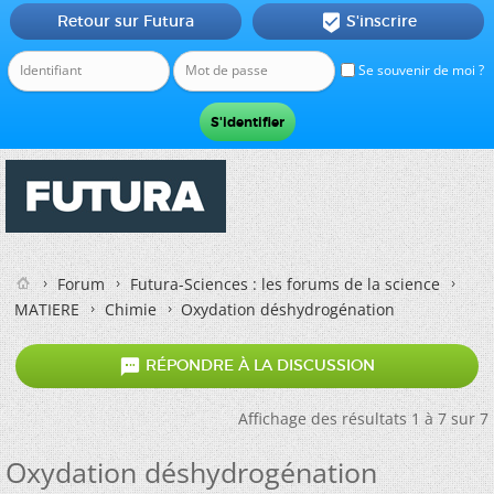
Retour sur Futura
S'inscrire

Se souvenir de moi ?
Forum
Futura-Sciences : les forums de la science
MATIERE
Chimie
Oxydation déshydrogénation

RÉPONDRE À LA DISCUSSION
Affichage des résultats 1 à 7 sur 7
Oxydation déshydrogénation