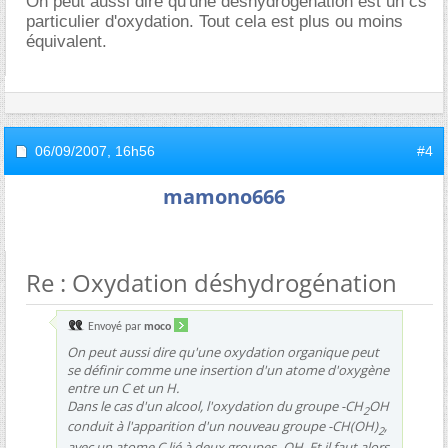
On peut aussi dire qu'une déshydrogénation est un cs
particulier d'oxydation. Tout cela est plus ou moins
équivalent.
06/09/2007,
16h56
#4
mamono666
Re : Oxydation déshydrogénation
Envoyé par
moco
On peut aussi dire qu'une oxydation organique peut
se définir comme une insertion d'un atome d'oxygène
entre un C et un H.
Dans le cas d'un alcool, l'oxydation du groupe -CH
OH
2
conduit à l'apparition d'un nouveau groupe -CH(OH)
,
2
avec un atome C lié à deux groupes -OH. Et il faut alors