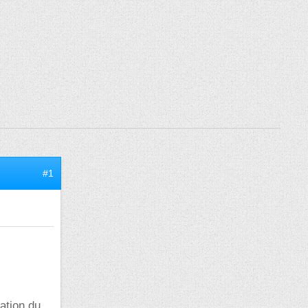
#1
ation du