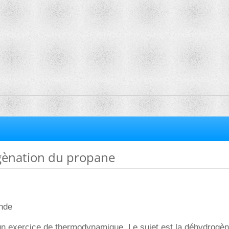
ènation du propane
onde
un exercice de thermodynamique. Le sujet est la déhydrogèn