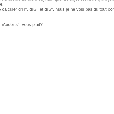
e.
calculer drH°, drG° et drS°. Mais je ne vois pas du tout c
m'aider s'il vous plait?