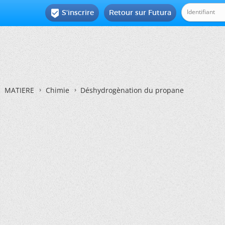
S'inscrire
Retour sur Futura

MATIERE
Chimie
Déshydrogènation du propane