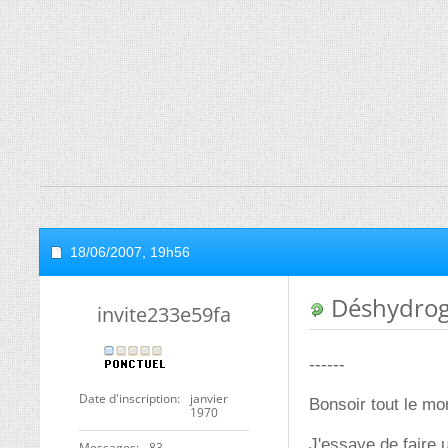
18/06/2007,
19h56
Déshydrog
invite233e59fa
------
Date d'inscription
janvier
Bonsoir tout le m
1970
J'essaye de faire 
Messages
83