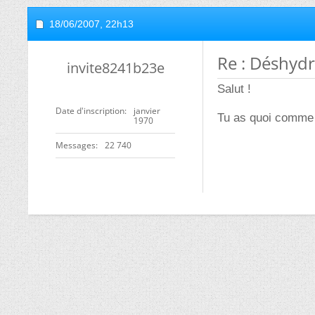
18/06/2007,
22h13
Re : Déshyd
invite8241b23e
Salut !
Date d'inscription
janvier
Tu as quoi comme 
1970
Messages
22 740