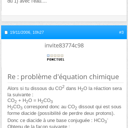
du 1) avec l'eau....
19/11/2006,
10h27
#3
invite83774c98
Re : problème d'équation chimique
2
Alors si tu dissous du CO
dans H
O la réaction sera
2
la suivante :
CO
+ H
O = H
CO
2
2
2
3
H
CO
correspond donc au CO
dissout qui est sous
2
3
2
forme diacide (possibilité de perdre deux protons).
-
Donc ce diacide à une base conjuguée : HCO
3
Obtenu de la façon suivante :