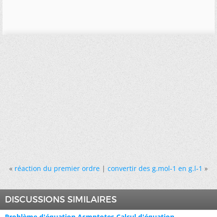
«
réaction du premier ordre
|
convertir des g.mol-1 en g.l-1
»
DISCUSSIONS SIMILAIRES
Problème d'équation,Asmptotes,Calcul d'équation