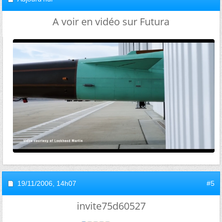
A voir en vidéo sur Futura
19/11/2006,
14h07
#5
invite75d60527