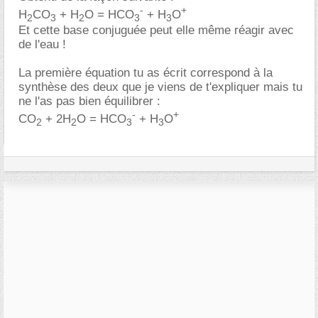
-
+
H
CO
+ H
O = HCO
+ H
O
2
3
2
3
3
Et cette base conjuguée peut elle même réagir avec
de l'eau !
La première équation tu as écrit correspond à la
synthèse des deux que je viens de t'expliquer mais tu
ne l'as pas bien équilibrer :
-
+
CO
+ 2H
O = HCO
+ H
O
2
2
3
3