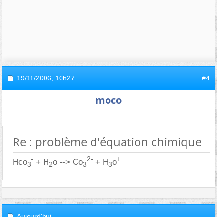
19/11/2006,
10h27
#4
moco
Re : problème d'équation chimique
-
2-
+
Hco
+ H
o --> Co
+ H
o
3
2
3
3
Aujourd'hui