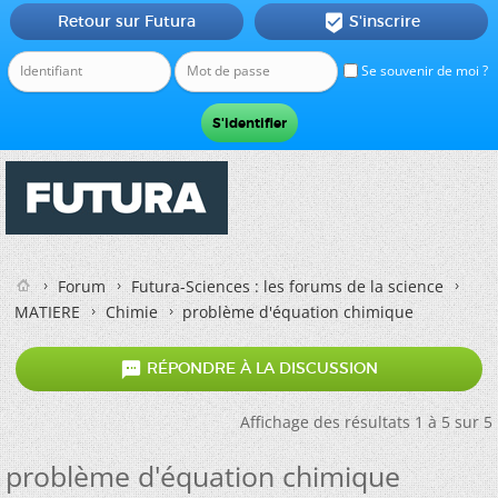
Retour sur Futura
S'inscrire

Se souvenir de moi ?
Forum
Futura-Sciences : les forums de la science
MATIERE
Chimie
problème d'équation chimique

RÉPONDRE À LA DISCUSSION
Affichage des résultats 1 à 5 sur 5
problème d'équation chimique